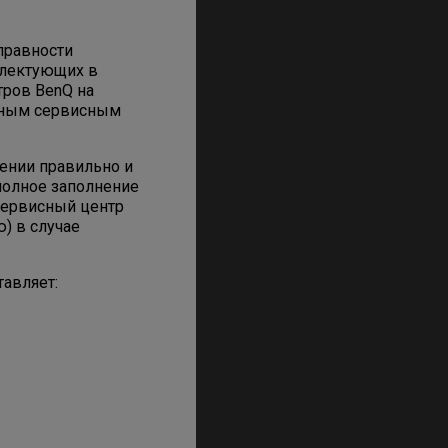
правности
плектующих в
тров BenQ на
анным сервисным
ении правильно и
полное заполнение
Сервисный центр
) в случае
тавляет: