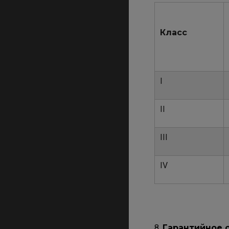
Класс
I
II
III
IV
8.
Гарантийное 