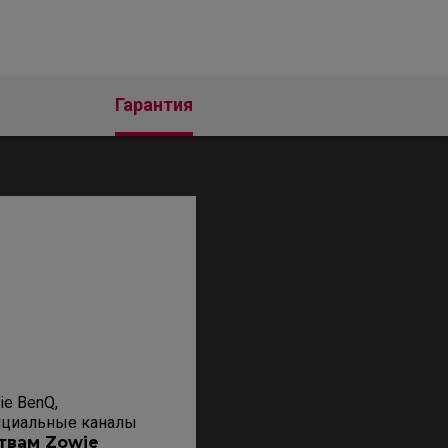
Гарантия
ie BenQ,
фициальные каналы
твам Zowie