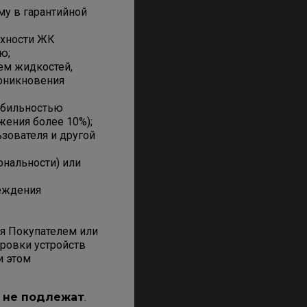
му в гарантийной
рхности ЖК
ю;
ем жидкостей,
роникновения
абильностью
жения более 10%);
зователя и другой
ональности) или
реждения
я Покупателем или
ировки устройств
и этом
 не подлежат
.