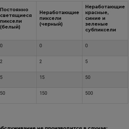
Неработающие
Постоянно
Неработающие
красные,
светящиеся
пиксели
синие и
пиксели
(черный)
зеленые
(белый)
субпиксели
0
0
0
2
2
5
5
15
50
50
150
500
обслуживание не производится в случае: