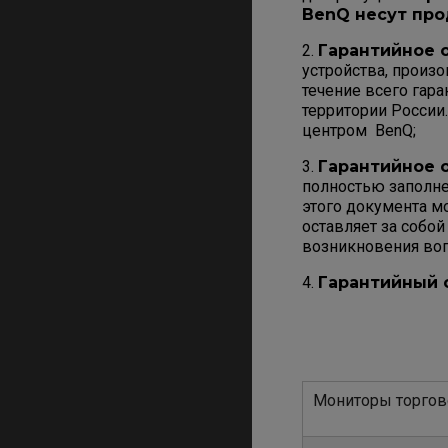
BenQ несут про
2.
Гарантийное 
устройства, произ
течение всего гар
территории России
центром BenQ;
3.
Гарантийное 
полностью заполне
этого документа м
оставляет за собой
возникновения воп
4.
Гарантийный 
Мониторы торгов