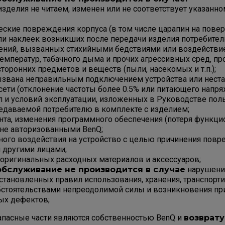
зделия не читаем, изменен или не соответствует указанно
еские повреждения корпуса (в том числе царапин на пове
ли наклеек возникших после передачи изделия потребител
ений, вызванных стихийными бедствиями или воздействи
температур, табачного дыма и прочих агрессивных сред, п
торонних предметов и веществ (пыли, насекомых и т.п.);
ызвана неправильным подключением устройства или нест
ети (отклонение частоты более 0.5% или питающего напря
л и условий эксплуатации, изложенных в Руководстве поль
едаваемой потребителю в комплекте с изделием;
нта, изменения программного обеспечения (потеря функци
 не авторизованными BenQ;
ого воздействия на устройство с целью причинения пов
 другими лицами;
еоригинальных расходных материалов и аксессуаров;
обслуживание не производится в случае
нарушени
становленных правил использования, хранения, транспорт
бстоятельствами непреодолимой силы и возникновения пр
ых дефектов;
апасные части являются собственностью BenQ и
возврату