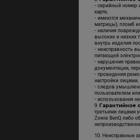
- серийный номер и
карте;
- имеются механич
матрицы), пломб и
- наличия поврежд
высоких и низких 
внутрь изделия пос
- неисправность в
питающей электрос
- нарушения прави
документации, пер
- проведения ремо
настройки лицами,
- следов умышленн
пользователем или
- использования н
9.
Гарантийное 
третьими лицами у
Zowie BenQ либо о
непроизводственн
10. Неисправные з