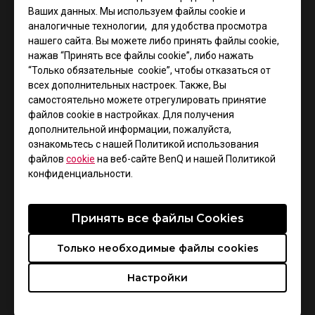
Ваших данных. Мы используем файлы cookie и
аналогичные технологии, для удобства просмотра
нашего сайта. Вы можете либо принять файлы cookie,
нажав “Принять все файлы cookie”, либо нажать
“Только обязательные cookie”, чтобы отказаться от
всех дополнительных настроек. Также, Вы
самостоятельно можете отрегулировать принятие
файлов cookie в настройках. Для получения
дополнительной информации, пожалуйста,
ознакомьтесь с нашей Политикой использования
Поддержка - Загрузки - Руководство
пользователя
файлов
cookie
на веб-сайте BenQ и нашей Политикой
конфиденциальности.
ZA11-B
Принять все файлы Сookies
Руководство пользователя
Только необходимые файлы cookies
Размер : 1.42 MB
Дата : 2022/07/11
Настройки
Язык : Multi-Language