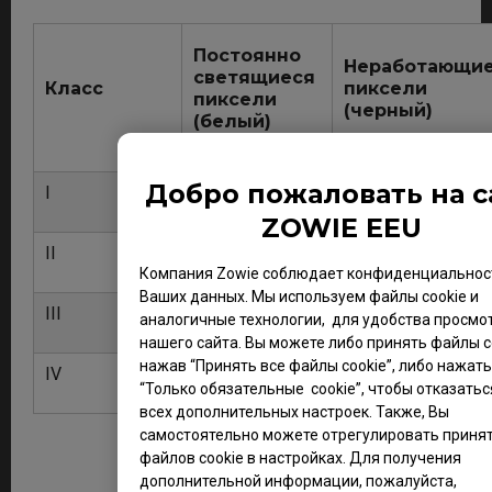
Постоянно
Неработающи
светящиеся
Класс
пиксели
пиксели
(черный)
(белый)
Добро пожаловать на с
I
0
0
ZOWIE EEU
II
2
2
Компания Zowie соблюдает конфиденциальнос
Ваших данных. Мы используем файлы cookie и
III
5
15
аналогичные технологии, для удобства просмо
нашего сайта. Вы можете либо принять файлы co
нажав “Принять все файлы cookie”, либо нажать
IV
50
150
“Только обязательные cookie”, чтобы отказатьс
всех дополнительных настроек. Также, Вы
самостоятельно можете отрегулировать приня
файлов cookie в настройках. Для получения
дополнительной информации, пожалуйста,