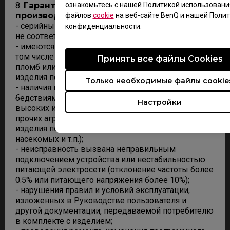
ознакомьтесь с нашей Политикой использовани
8.
Гарантийное обслуживание не
производится в случае:
файлов
cookie
на веб-сайте BenQ и нашей Поли
- серийный номер изделия не читаем, изменен или
конфиденциальности.
не соответствует указанному в гарантийной карте;
- имеются механические повреждения корпуса (в
том числе царапин на поверхности ЖК матрицы),
Принять все файлы Сookies
пломб или наклеек возникших после передачи
изделия потребителю;
Только необходимые файлы cookie
- наличия повреждений, вызванных стихийными
бедствиями или воздействием жидкостей,
Настройки
высоких и низких температур, табачного дыма и
прочих агрессивных сред, проникновения внутрь
изделия посторонних предметов и веществ (пыли,
насекомых и т.п.);
- неисправность вызвана неправильным
подключением устройства или нестабильностью
питающей электросети (отклонение частоты более
0.5% или питающего напряжения более 10%);
- нарушения правил и условий эксплуатации,
изложенных в Руководстве пользователя и
другой документации, передаваемой потребителю
в комплекте с изделием;