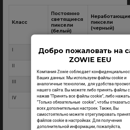
Постоянно
Неработающи
светящиеся
Класс
пиксели
пиксели
(черный)
(белый)
Добро пожаловать на с
I
0
0
ZOWIE EEU
II
2
2
Компания Zowie соблюдает конфиденциальнос
Ваших данных. Мы используем файлы cookie и
III
5
15
аналогичные технологии, для удобства просмо
нашего сайта. Вы можете либо принять файлы co
нажав “Принять все файлы cookie”, либо нажать
IV
50
150
“Только обязательные cookie”, чтобы отказатьс
всех дополнительных настроек. Также, Вы
самостоятельно можете отрегулировать приня
файлов cookie в настройках. Для получения
дополнительной информации, пожалуйста,