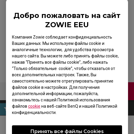
Добро пожаловать на сайт
ZOWIE EC2 Мышь
ZOWIE EEU
для киберспорта -
Компания Zowie соблюдает конфиденциальность
Ваших данных. Мы используем файлы cookie и
Белая Версия
аналогичные технологии, для удобства просмотра
нашего сайта. Вы можете либо принять файлы cookie,
нажав “Принять все файлы cookie”, либо нажать
“Только обязательные cookie”, чтобы отказаться от
всех дополнительных настроек. Также, Вы
самостоятельно можете отрегулировать принятие
файлов cookie в настройках. Для получения
Связаться с нами
дополнительной информации, пожалуйста,
ознакомьтесь с нашей Политикой использования
файлов
cookie
на веб-сайте BenQ и нашей Политикой
конфиденциальности.
МЫ В СОЦСЕТЯХ
Принять все файлы Сookies