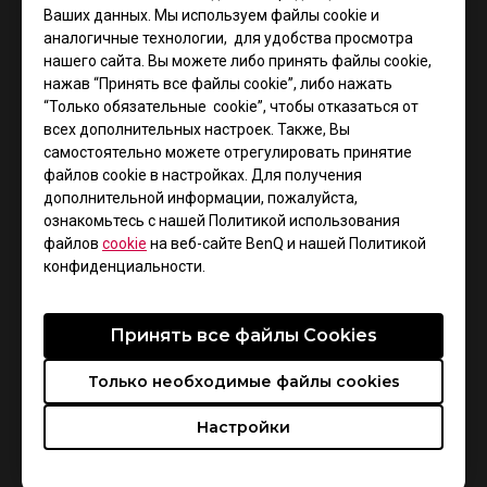
Ваших данных. Мы используем файлы cookie и
аналогичные технологии, для удобства просмотра
нашего сайта. Вы можете либо принять файлы cookie,
нажав “Принять все файлы cookie”, либо нажать
“Только обязательные cookie”, чтобы отказаться от
всех дополнительных настроек. Также, Вы
самостоятельно можете отрегулировать принятие
файлов cookie в настройках. Для получения
дополнительной информации, пожалуйста,
ознакомьтесь с нашей Политикой использования
Поддержка - Загрузки - Руководство
пользователя
файлов
cookie
на веб-сайте BenQ и нашей Политикой
конфиденциальности.
EC2 TYLOO
Руководство пользователя
Принять все файлы Сookies
Только необходимые файлы cookies
Размер : 1012.43 KB
Дата : 2022/07/12
Настройки
Язык : Multi-Language