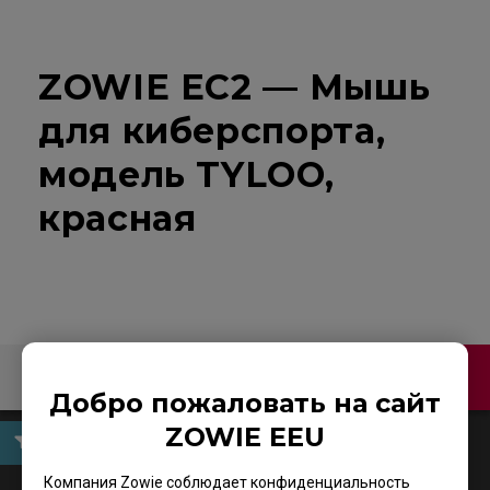
ZOWIE EC2 — Мышь
для киберспорта,
модель TYLOO,
красная
Связаться с нами
Добро пожаловать на сайт
ZOWIE EEU
Руководство пользователя
Компания Zowie соблюдает конфиденциальность