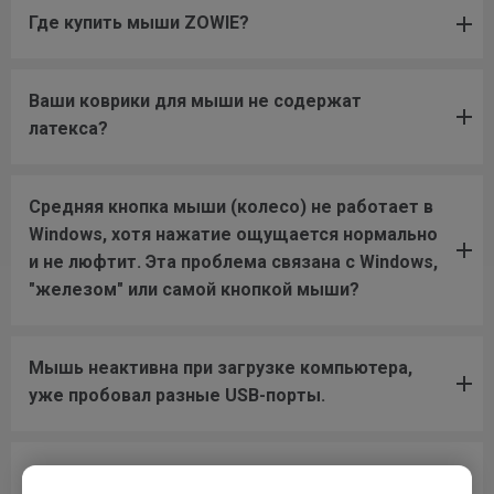
Где купить мыши ZOWIE?
Ваши коврики для мыши не содержат
латекса?
Средняя кнопка мыши (колесо) не работает в
Windows, хотя нажатие ощущается нормально
и не люфтит. Эта проблема связана с Windows,
"железом" или самой кнопкой мыши?
Мышь неактивна при загрузке компьютера,
уже пробовал разные USB-порты.
У меня на колесико мыши в игре назначен