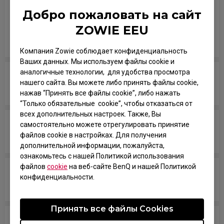
прыжок, и персонаж прыгает иногда сам по
Добро пожаловать на сайт
себе, даже когда я не трогаю колесико или
ZOWIE EEU
просто ставлю мышь на коврик после
движения.
Компания Zowie соблюдает конфиденциальность
Ваших данных. Мы используем файлы cookie и
аналогичные технологии, для удобства просмотра
Кнопка мыши залипла, будто удерживается
нашего сайта. Вы можете либо принять файлы cookie,
постоянно.
нажав “Принять все файлы cookie”, либо нажать
“Только обязательные cookie”, чтобы отказаться от
всех дополнительных настроек. Также, Вы
Колесико прокрутки болтается и шумит, когда
самостоятельно можете отрегулировать принятие
файлов cookie в настройках. Для получения
двигаешь мышь быстро.
дополнительной информации, пожалуйста,
ознакомьтесь с нашей Политикой использования
файлов
cookie
на веб-сайте BenQ и нашей Политикой
ПК не распознает мышь. Появляется
конфиденциальности.
сообщение "Unknown USB-Device".
Принять все файлы Сookies
Курсор застрял у края экрана и не