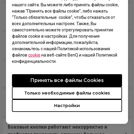
нашего сайта. Вы можете либо принять файлы cookie,
нажав “Принять все файлы cookie”, либо нажать
У меня курсор перескакивает или двигается
“Только обязательные cookie”, чтобы отказаться от
рывками, что делать?
всех дополнительных настроек. Также, Вы
самостоятельно можете отрегулировать принятие
файлов cookie в настройках. Для получения
Курсор движется беспорядочно или слишком
дополнительной информации, пожалуйста,
быстро по экрану.
ознакомьтесь с нашей Политикой использования
файлов
cookie
на веб-сайте BenQ и нашей Политикой
конфиденциальности.
После подключения мыши к ПК она через
некоторое время пропадает из системы.
Принять все файлы Сookies
Только необходимые файлы cookies
Похоже, неисправен кабель мыши, и мышь
Настройки
перестала работать.
Боковые кнопки работают некорректно и