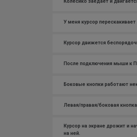
Колесико заедает и двигается
У меня курсор перескакивает
Курсор движется беспорядочн
После подключения мыши к ПК
Боковые кнопки работают нек
Левая/правая/боковая кнопка
Курсор на экране дрожит и н
на ней.