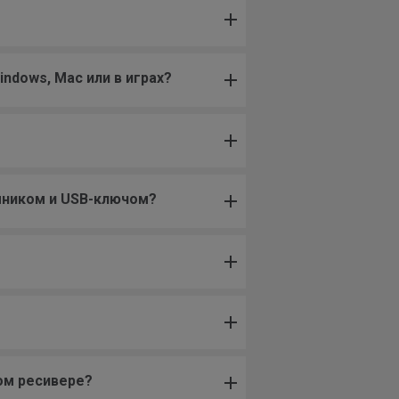
indows, Mac или в играх?
мником и USB-ключом?
ом ресивере?