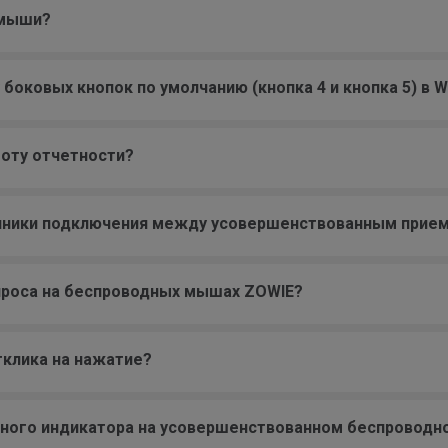
 мыши?
 боковых кнопок по умолчанию (кнопка 4 и кнопка 5) в W
тоту отчетности?
очники подключения между усовершенствованным прие
опроса на беспроводных мышах ZOWIE?
тклика на нажатие?
дного индикатора на усовершенствованном беспроводн