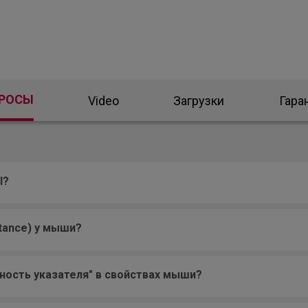
ПРОСЫ
Video
Загрузки
Гара
l?
stance) у мыши?
ность указателя" в свойствах мыши?