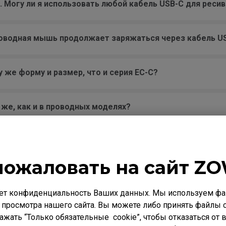
и. Могу ли я использовать любой кабель USB-C для рес
роводная мышь продолжает заряжаться через кабель US
 же форму и размер, что и серия EC-C?
же, как и в проводных моделях?
ередней части мыши?
пожаловать на сайт ZO
ет конфиденциальность Ваших данных. Мы используем фай
 просмотра нашего сайта. Вы можете либо принять файлы c
одержат латекса?
нажать “Только обязательные cookie”, чтобы отказаться от