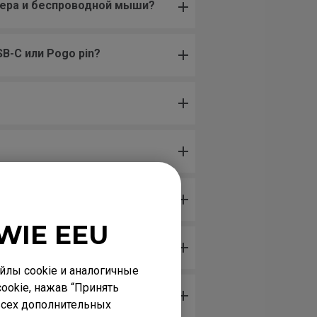
ивера и беспроводной мыши?
B-C или Pogo pin?
WIE EEU
лы cookie и аналогичные
ookie, нажав “Принять
 всех дополнительных