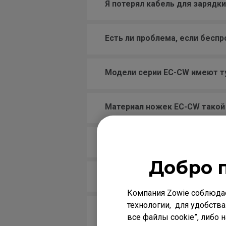
Я потерял кабель для зарядк
Есть ли проблема, если бесп
Модели серии EC-CW имеют ту
Материал ножек EC-CW такой 
Для чего красная метка на п
Добро 
Где купить мыши ZOWIE?
Компания Zowie соблюда
технологии, для удобства
Ваши коврики для мыши не с
все файлы cookie”, либо 