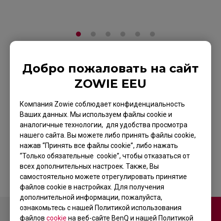
Добро пожаловать на сайт
ZOWIE GTF-X
ZOWIE EEU
Большой Коврик
Компания Zowie соблюдает конфиденциальность
Для Игровой Мыши
Ваших данных. Мы используем файлы cookie и
аналогичные технологии, для удобства просмотра
Для Киберспорта
нашего сайта. Вы можете либо принять файлы cookie,
нажав “Принять все файлы cookie”, либо нажать
На страницу продукта
“Только обязательные cookie”, чтобы отказаться от
всех дополнительных настроек. Также, Вы
самостоятельно можете отрегулировать принятие
файлов cookie в настройках. Для получения
дополнительной информации, пожалуйста,
ознакомьтесь с нашей Политикой использования
Связаться с нами
файлов
cookie
на веб-сайте BenQ и нашей Политикой