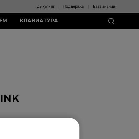
Где купить
Поддержка
База знаний
ЛЕМ
КЛАВИАТУРА
Я ZA
роводные мыши
-DW
одные мыши
C (S)
-C (M)
C (L)
ПОМОГИТЕ
PINK
ВЫБРАТЬ МЫШЬ
и для мыши
и для мыши ZA