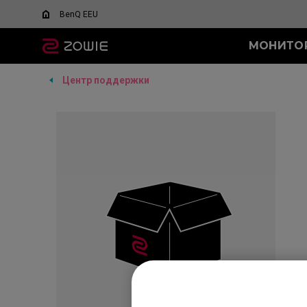
BenQ EEU
МОНИТО
Центр поддержки
ВСЕ МОНИТОРЫ
ВСЕ МЫШИ
ВСЕ КОВРИКИ ДЛЯ
СЕРИЯ XL-K
СЕРИЯ U
СЕРИЯ T-FX
СЕРИЯ SR
СЕРИЯ XL-X
СЕР
СЕ
МЫШИ
Что такое DyAc?
АКСЕССУАРЫ
24 ДЮЙМА
P-TFX (S)
G-SR (L)
24,1 - 24,5
G-
Беспроводные мыши
Бес
XL Setting to Share™
24.5 ДЮЙМА
P-SR (S)
24.5 ДЮЙМ
G-
U2
FK2
27 ДЮЙМОВ
G-SR II (L)
G-S
Про
FK2
FK1-
FK1+
Нож
Нож