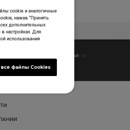
лы cookie и аналогичные
ookie, нажав “Принять
 всех дополнительных
Гарантия
 в настройках. Для
кой использования
Default
 все файлы Сookies
ТИ
ПАНИИ