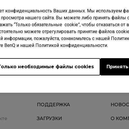
ет конфиденциальность Ваших данных. Мы используем фай
 просмотра нашего сайта. Вы можете либо принять файлы c
нажать “Только обязательные cookie”, чтобы отказаться от
Video
 ВОПРОСЫ
Загрузки
стоятельно можете отрегулировать принятие файлов cookie
й информации, пожалуйста, ознакомьтесь с нашей Полити
те BenQ и нашей Политикой конфиденциальности.
Только необходимые файлы cookies
Принять
ПОДДЕРЖКА
НОВОС
кте
ЗАГРУЗКИ
О КОМ