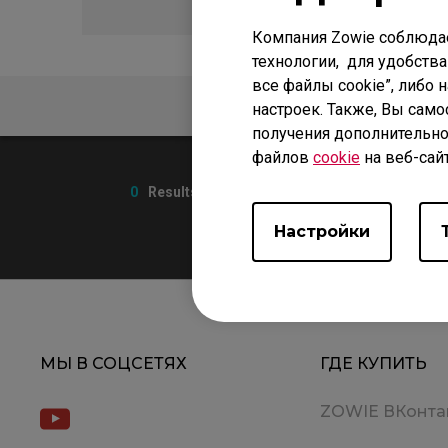
Компания Zowie соблюда
технологии, для удобства
все файлы cookie”, либо 
ЧАСТО ЗАДАВАЕМЫЕ
настроек. Также, Вы само
получения дополнительно
файлов
cookie
на веб-сай
0
Results
Настройки
МЫ В СОЦСЕТЯХ
ГДЕ КУПИТЬ
ZOWIE ВКонта