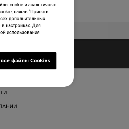
лы cookie и аналогичные
ookie, нажав “Принять
 всех дополнительных
 в настройках. Для
Гарантия
кой использования
 все файлы Сookies
ТИ
ПАНИИ