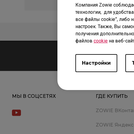
Компания Zowie соблюда
технологии, для удобства
все файлы cookie”, либо 
настроек. Также, Вы само
ЧАСТО ЗАДАВАЕМЫЕ
получения дополнительно
файлов
cookie
на веб-сай
Настройки
МЫ В СОЦСЕТЯХ
ГДЕ КУПИТЬ
ZOWIE ВКонта
ZOWIE Яндекс