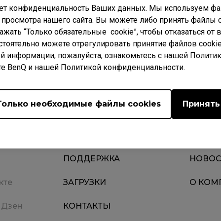
ет конфиденциальность Ваших данных. Мы используем фай
 просмотра нашего сайта. Вы можете либо принять файлы c
нажать “Только обязательные cookie”, чтобы отказаться от
стоятельно можете отрегулировать принятие файлов cookie
Загрузки
 ВОПРОСЫ
Video
й информации, пожалуйста, ознакомьтесь с нашей Полити
те BenQ и нашей Политикой конфиденциальности.
Только необходимые файлы cookies
Принять
ПОДДЕРЖКА
НОВОС
кте
ЗАГРУЗКИ
О КОМ
 Дзен
КОНТАКТЫ