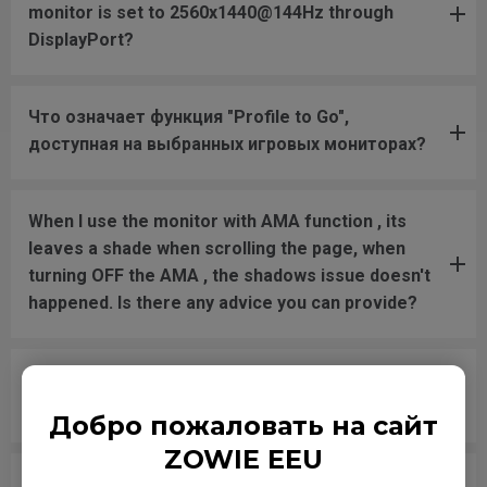
monitor is set to 2560x1440@144Hz through
DisplayPort?
Что означает функция "Profile to Go",
доступная на выбранных игровых мониторах?
When I use the monitor with AMA function , its
leaves a shade when scrolling the page, when
turning OFF the AMA , the shadows issue doesn't
happened. Is there any advice you can provide?
Why don’t you share response times for XL and
RL models on your website anymore?
Добро пожаловать на сайт
ZOWIE EEU
Since an official response time spec is not