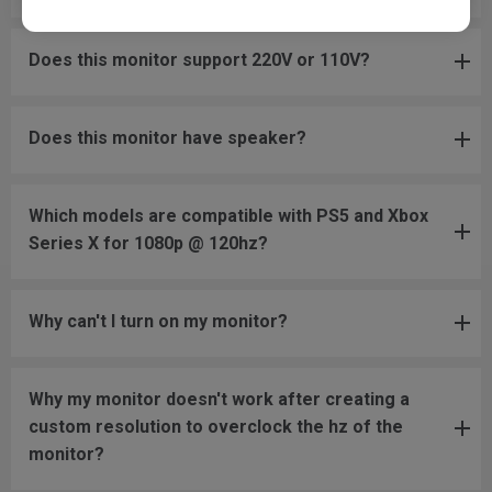
Does this monitor support 220V or 110V?
Does this monitor have speaker?
Which models are compatible with PS5 and Xbox
Series X for 1080p @ 120hz?
Why can't I turn on my monitor?
Why my monitor doesn't work after creating a
custom resolution to overclock the hz of the
monitor?