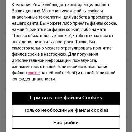
Компания Zowie соблюдает конфиденциальность
available anymore, what other response related
Ваших данных. Мы используем файлы cookie и
spec should I check if I’m comparing your
аналогичные технологии, для удобства просмотра
monitors with models from other brands?
нашего сайта. Вы можете либо принять файлы cookie,
нажав “Принять все файлы cookie”, либо нажать
“Только обязательные cookie”, чтобы отказаться от
всех дополнительных настроек. Также, Вы
Are all ZOWIE monitors or only certain models
самостоятельно можете отрегулировать принятие
mercury free?
файлов cookie в настройках. Для получения
дополнительной информации, пожалуйста,
ознакомьтесь с нашей Политикой использования
Which models are compatible with PS5 and Xbox
файлов
cookie
на веб-сайте BenQ и нашей Политикой
Series X/S for Variable Refresh Rate (VRR)?
конфиденциальности.
Принять все файлы Сookies
Does my monitor support NVIDIA G-Sync
Compatible?
Только необходимые файлы cookies
Настройки
What VESA mount should I use on this monitor?