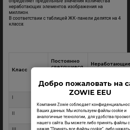
определяет предельные значения количества
неработающих элементов изображения на
миллион.
В соответствии с таблицей ЖК-панели делятся на 4
класса:
Постоянно
Неработающи
светящиеся
Класс
пиксели
пиксели
(черный)
(белый)
Добро пожаловать на с
ZOWIE EEU
I
0
0
Компания Zowie соблюдает конфиденциальнос
Ваших данных. Мы используем файлы cookie и
II
2
2
аналогичные технологии, для удобства просмо
нашего сайта. Вы можете либо принять файлы co
III
5
15
нажав “Принять все файлы cookie”, либо нажать