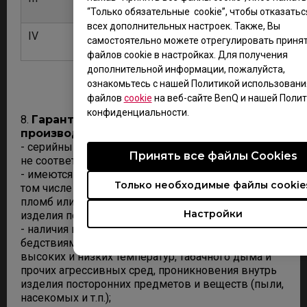
“Только обязательные cookie”, чтобы отказатьс
всех дополнительных настроек. Также, Вы
IV
50
150
самостоятельно можете отрегулировать приня
файлов cookie в настройках. Для получения
дополнительной информации, пожалуйста,
ознакомьтесь с нашей Политикой использовани
файлов
cookie
на веб-сайте BenQ и нашей Поли
конфиденциальности.
8.
Гарантийное обслуживание не
производится в случае:
- серийный номер изделия не читаем, изменен или
Принять все файлы Сookies
не соответствует указанному в гарантийной карте;
- имеются механические повреждения корпуса (в
Только необходимые файлы cookie
том числе царапин на поверхности ЖК матрицы),
пломб или наклеек возникших после передачи
Настройки
изделия потребителю;
- наличия повреждений, вызванных стихийными
бедствиями или воздействием жидкостей,
высоких и низких температур, табачного дыма и
прочих агрессивных сред, проникновения внутрь
изделия посторонних предметов и веществ (пыли,
насекомых и т.п.);