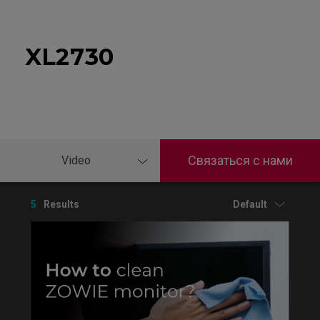
XL2730
Связаться с нами
Video
5
Results
Default