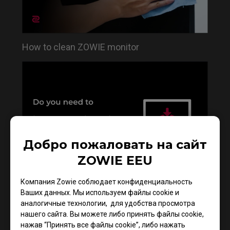
How to clean ZOWIE monitor
Добро пожаловать на сайт
ZOWIE EEU
Do you need to install the monitor driver in XL
Компания Zowie соблюдает конфиденциальность
series?
Ваших данных. Мы используем файлы cookie и
аналогичные технологии, для удобства просмотра
нашего сайта. Вы можете либо принять файлы cookie,
нажав “Принять все файлы cookie”, либо нажать