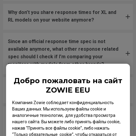
Why don’t you share response times for XL and
RL models on your website anymore?
Since an official response time spec is not
available anymore, what other response related
spec should I check if I’m comparing your
monitors with models from other brands?
Добро пожаловать на сайт
Are all ZOWIE monitors or only certain models
ZOWIE EEU
mercury free?
Компания Zowie соблюдает конфиденциальность
Ваших данных. Мы используем файлы cookie и
What is the difference between FreeSync,
аналогичные технологии, для удобства просмотра
нашего сайта. Вы можете либо принять файлы cookie,
FreeSync Premium, and FreeSync Premium Pro
нажав “Принять все файлы cookie”, либо нажать
(or FreeSync 2)?
“Только обязательные cookie”, чтобы отказаться от