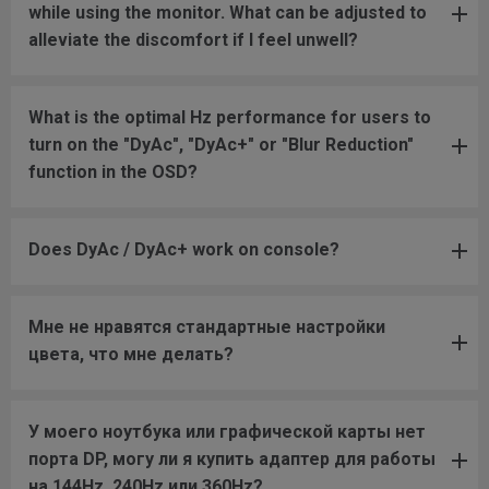
while using the monitor. What can be adjusted to
alleviate the discomfort if I feel unwell?
What is the optimal Hz performance for users to
turn on the "DyAc", "DyAc+" or "Blur Reduction"
function in the OSD?
Does DyAc / DyAc+ work on console?
Мне не нравятся стандартные настройки
цвета, что мне делать?
У моего ноутбука или графической карты нет
порта DP, могу ли я купить адаптер для работы
на 144Hz, 240Hz или 360Hz?