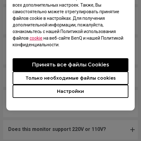
всех дополнительных настроек. Также, Вы
самостоятельно можете отрегулировать принятие
Which models are compatible with PS5 and Xbox
файлов cookie в настройках. Для получения
Series X/S for Variable Refresh Rate (VRR)?
дополнительной информации, пожалуйста,
ознакомьтесь с нашей Политикой использования
файлов
cookie
на веб-сайте BenQ и нашей Политикой
конфиденциальности.
Does my monitor support NVIDIA G-Sync
Compatible?
Принять все файлы Сookies
What VESA mount should I use on this monitor?
Только необходимые файлы cookies
Настройки
What is minimum refresh rate that DyAc / DyAc+
is working?
Does this monitor support 220V or 110V?