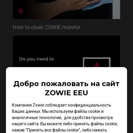
How to clean ZOWIE monitor
Добро пожаловать на сайт
ZOWIE EEU
Do you need to install the monitor driver in XL
Компания Zowie соблюдает конфиденциальность
series?
Ваших данных. Мы используем файлы cookie и
аналогичные технологии, для удобства просмотра
нашего сайта. Вы можете либо принять файлы cookie,
нажав “Принять все файлы cookie”, либо нажать