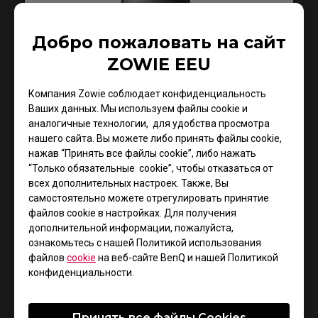
Добро пожаловать на сайт
ZOWIE EEU
Поддержка - Загрузки - Руководство
пользователя
Компания Zowie соблюдает конфиденциальность
XL2411P
Ваших данных. Мы используем файлы cookie и
аналогичные технологии, для удобства просмотра
нашего сайта. Вы можете либо принять файлы cookie,
параметры разрешения
нажав “Принять все файлы cookie”, либо нажать
“Только обязательные cookie”, чтобы отказаться от
Размер : 409.64 KB
всех дополнительных настроек. Также, Вы
Дата : 2017/08/01
самостоятельно можете отрегулировать принятие
Язык : Russian
файлов cookie в настройках. Для получения
дополнительной информации, пожалуйста,
ознакомьтесь с нашей Политикой использования
файлов
cookie
на веб-сайте BenQ и нашей Политикой
Просмотр
конфиденциальности.
Принять все файлы Сookies