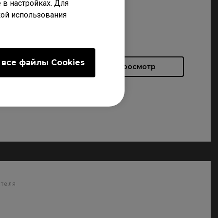
 в настройках. Для
кой использования
ателя
 все файлы Сookies
Просмотр
ателя