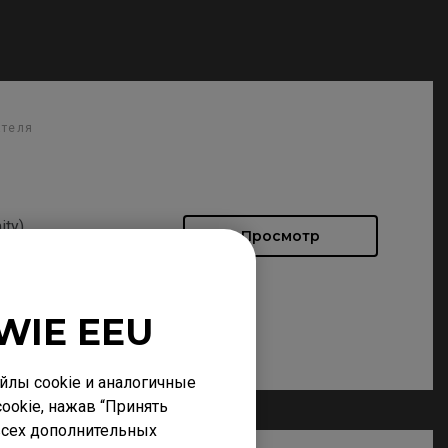
ателя
ity)
Просмотр
WIE EEU
лы cookie и аналогичные
ookie, нажав “Принять
 всех дополнительных