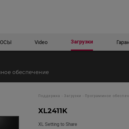
Загрузки
РОСЫ
Video
Гара
ное обеспечение
Поддержка - Загрузки - Программное обеспе
XL2411K
XL Setting to Share