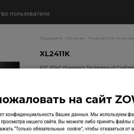
тво пользователя
Поддержка - Загрузки - Руководство пользов
XL2411K
FCC SDoC (Supplier's Declaration of Conform
Размер : 201.48 KB
Дата : 2020/07/24
пожаловать на сайт ZO
Язык : English
ет конфиденциальность Ваших данных. Мы используем фай
 просмотра нашего сайта. Вы можете либо принять файлы c
нажать “Только обязательные cookie”, чтобы отказаться от