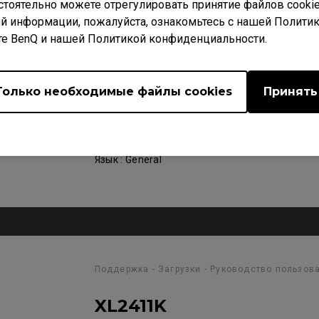
стоятельно можете отрегулировать принятие файлов cookie
й информации, пожалуйста, ознакомьтесь с нашей Полити
Поддержка - Загрузки - Руководство пользов
те BenQ и нашей Политикой конфиденциальности.
XL2411K
Quick Start Guide
Только необходимые файлы cookies
Принять
Размер : 2.98 MB
Дата : 2024/07/29
Язык : General
Поддержка - Загрузки - Руководство пользов
XL2411K