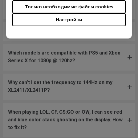
Только необходимые файлы cookies
Does this monitor support 220V or 110V?
Настройки
Does this monitor have speaker?
Which models are compatible with PS5 and Xbox
Series X for 1080p @ 120hz?
Why can’t I set the frequency to 144Hz on my
XL2411/XL2411P?
When playing LOL, CF, CS:GO or OW, I can see red
and blue color stack ghosting on the display. How
to fix it?