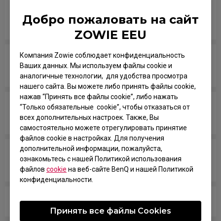
Are all ZOWIE monitors or only certain models
Добро пожаловать на сайт
mercury free?
ZOWIE EEU
Компания Zowie соблюдает конфиденциальность
Which models are compatible with PS5 and Xbox
Ваших данных. Мы используем файлы cookie и
Series X/S for Variable Refresh Rate (VRR)?
аналогичные технологии, для удобства просмотра
нашего сайта. Вы можете либо принять файлы cookie,
нажав “Принять все файлы cookie”, либо нажать
Which version of NVIDIA driver supports monitor
“Только обязательные cookie”, чтобы отказаться от
всех дополнительных настроек. Также, Вы
3D function?
самостоятельно можете отрегулировать принятие
файлов cookie в настройках. Для получения
дополнительной информации, пожалуйста,
Does my monitor support NVIDIA G-Sync
ознакомьтесь с нашей Политикой использования
Compatible?
файлов
cookie
на веб-сайте BenQ и нашей Политикой
конфиденциальности.
What VESA mount should I use on this monitor?
Принять все файлы Сookies