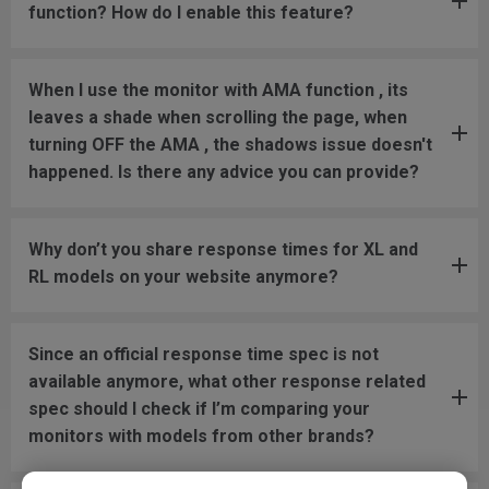
function? How do I enable this feature?
When I use the monitor with AMA function , its
leaves a shade when scrolling the page, when
turning OFF the AMA , the shadows issue doesn't
happened. Is there any advice you can provide?
Why don’t you share response times for XL and
RL models on your website anymore?
Since an official response time spec is not
available anymore, what other response related
spec should I check if I’m comparing your
monitors with models from other brands?