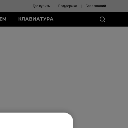
Где купить
Поддержка
База знаний
ЛЕМ
КЛАВИАТУРА
Я ZA
роводные мыши
-DW
одные мыши
C (S)
-C (M)
C (L)
ПОМОГИТЕ
ВЫБРАТЬ МЫШЬ
и для мыши
и для мыши ZA