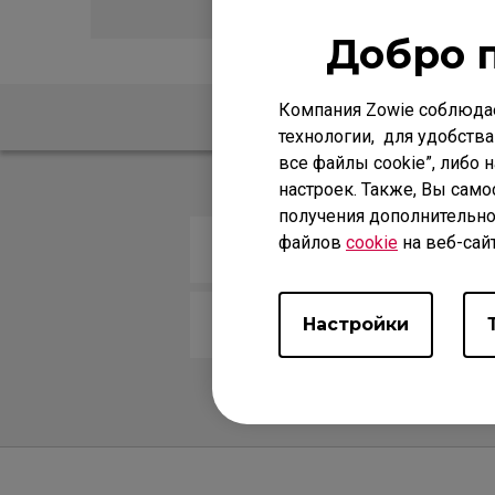
Добро 
Компания Zowie соблюда
ЧАСТО ЗАДАВАЕМЫЕ
технологии, для удобства
все файлы cookie”, либо 
настроек. Также, Вы само
получения дополнительно
файлов
cookie
на веб-сай
What is the surround sound typ
When using the Vital with a hea
Настройки