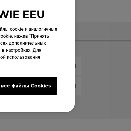
WIE EEU
лы cookie и аналогичные
Гарантия
ookie, нажав “Принять
 всех дополнительных
 в настройках. Для
кой использования
uld I do?
 все файлы Сookies