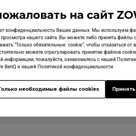
пожаловать на сайт ZO
ет конфиденциальность Ваших данных. Мы используем фай
 ВОПРОСЫ
Video
Загрузки
 просмотра нашего сайта. Вы можете либо принять файлы c
нажать “Только обязательные cookie”, чтобы отказаться от
стоятельно можете отрегулировать принятие файлов cookie
й информации, пожалуйста, ознакомьтесь с нашей Полити
те BenQ и нашей Политикой конфиденциальности.
e of VITAL?
dset, I can hear a clear environmental noise/echo. What sho
Только необходимые файлы cookies
Принять