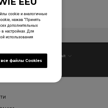
WIE EEU
лы cookie и аналогичные
ookie, нажав “Принять
 всех дополнительных
 в настройках. Для
нтия
Спецификации
кой использования
Default
 все файлы Сookies
ТИ