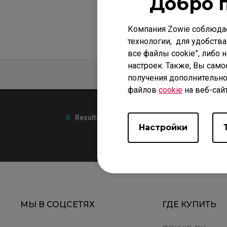
Добро 
Компания Zowie соблюда
технологии, для удобства
все файлы cookie”, либо 
настроек. Также, Вы само
ЧАСТО ЗАДАВАЕМЫЕ ВОП
получения дополнительно
файлов
cookie
на веб-сай
0
Results
Настройки
МЫ В СОЦСЕТЯХ
ГДЕ КУПИТЬ