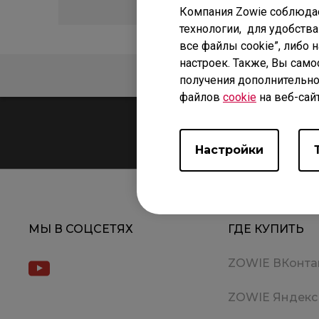
Компания Zowie соблюда
технологии, для удобства
все файлы cookie”, либо 
настроек. Также, Вы само
ЧАСТО ЗАДАВАЕМЫЕ
получения дополнительно
файлов
cookie
на веб-сай
Настройки
МЫ В СОЦСЕТЯХ
ГДЕ КУПИТЬ
ZOWIE ВКонта
ZOWIE Яндекс