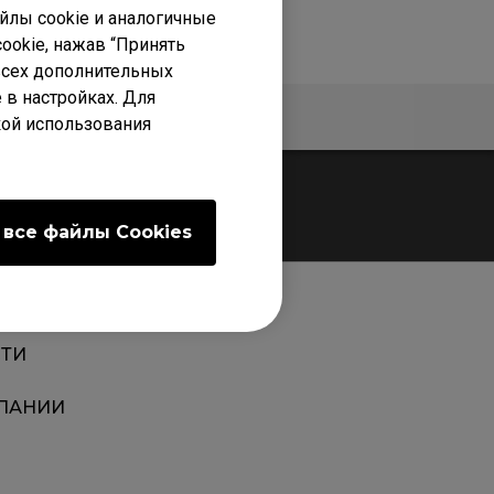
лы cookie и аналогичные
ookie, нажав “Принять
 всех дополнительных
 в настройках. Для
Гарантия
кой использования
 все файлы Сookies
ТИ
ПАНИИ