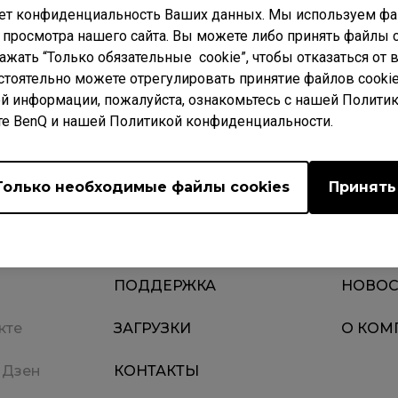
ет конфиденциальность Ваших данных. Мы используем фай
 просмотра нашего сайта. Вы можете либо принять файлы c
нажать “Только обязательные cookie”, чтобы отказаться от
стоятельно можете отрегулировать принятие файлов cookie
Загрузки
 ВОПРОСЫ
Video
й информации, пожалуйста, ознакомьтесь с нашей Полити
те BenQ и нашей Политикой конфиденциальности.
Только необходимые файлы cookies
Принять
ПОДДЕРЖКА
НОВОС
кте
ЗАГРУЗКИ
О КОМ
 Дзен
КОНТАКТЫ