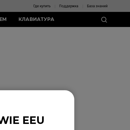
Где купить
Поддержка
База знаний
ЛЕМ
КЛАВИАТУРА
Я ZA
роводные мыши
-DW
одные мыши
C (S)
-C (M)
C (L)
ПОМОГИТЕ
ВЫБРАТЬ МЫШЬ
и для мыши
и для мыши ZA
WIE EEU