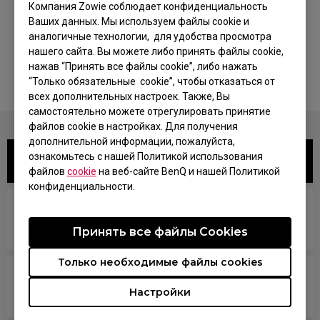
Было ли это полезным?
Компания Zowie соблюдает конфиденциальность
Ваших данных. Мы используем файлы cookie и
Да
Нет
аналогичные технологии, для удобства просмотра
нашего сайта. Вы можете либо принять файлы cookie,
нажав “Принять все файлы cookie”, либо нажать
“Только обязательные cookie”, чтобы отказаться от
всех дополнительных настроек. Также, Вы
самостоятельно можете отрегулировать принятие
файлов cookie в настройках. Для получения
дополнительной информации, пожалуйста,
ознакомьтесь с нашей Политикой использования
Related FAQs
файлов
cookie
на веб-сайте BenQ и нашей Политикой
конфиденциальности.
Поддерживает ли мой монитор настройку XL
для обмена? Как мне это получить?
Принять все файлы Сookies
Только необходимые файлы cookies
Что такое настройка XL Setting to Share? Как
Настройки
это работает?