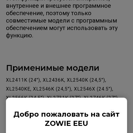
внутреннее и внешнее программное
обеспечение, поэтому только
совместимые модели с программным
обеспечением могут использовать эту
функцию.
Применимые модели
XL2411K (24"), XL2436K, XL2540K (24,5"),
XL2540KE, XL2546K (24,5"), XL2546X (24.5"),
XL2566K (24.5"), XL2731K (27"), XL2746K (27")
Добро пожаловать на сайт
ZOWIE EEU