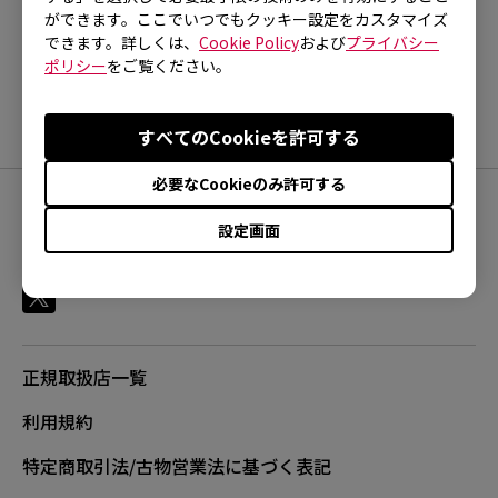
ご参考になりましたか？
FK1+ (XL), FK1+-B (XL), FK1+-B DIVINA BLUE
ができます。ここでいつでもクッキー設定をカスタマイズ
はい
いいえ
できます。詳しくは、
Cookie Policy
および
プライバシー
(XL), FK1+-B DIVINA PINK (XL), FK1+-C (XL),
ポリシー
をご覧ください。
FK1-B (L), FK1-B DIVINA BLUE (L), FK1-B DIVINA
PINK (L), FK1-C (L), FK2 (M), FK2-B (M), FK2-B
すべてのCookieを許可する
DIVINA BLUE (M), FK2-B DIVINA PINK (M), FK2-C
(M), FK2-DW, S1 (M), S1 DIVINA BLUE (M), S1
必要なCookieのみ許可する
DIVINA PINK (M), S1-C (M), S2 (S), S2 DIVINA
FOLLOW
設定画面
BLUE (S), S2 DIVINA PINK (S), S2-C (S), S2-DW,
U2 (M), U2-DW, ZA11 (L), ZA11-B (L), ZA11-C
(L), ZA12 (M), ZA12-B (M), ZA12-C (M), ZA13 (S),
ZA13-B (S), ZA13-C (S), ZA13-DW
正規取扱店一覧
利用規約
特定商取引法/古物営業法に基づく表記