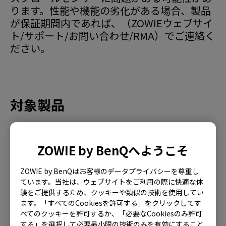
ります。性能や機能の劣化がある場合、製品
が保証期間内であれば、（ZOWIEウェブサイ
ト/サポート/お問い合わせ/RMA）でご連絡く
ださい。
対象製品
EC1 (L), EC1 TYLOO (L), EC1-A (L), EC1-B (L),
EC1-B CS:GO (L), EC1-B DIVINA BLUE (L), EC1-B
ZOWIE by BenQへようこそ
DIVINA BLUE (L), EC1-B DIVINA PINK (L), EC1-C
さらに表示
ZOWIE by BenQはお客様のデータプライバシーを尊重し
(L), EC1-CW (L), EC2 (M), EC2 TYLOO (M), EC2-A
ています。当社は、ウェブサイトをご利用の際に快適な体
(M), EC2-B (M), EC2-B CS:GO (M), EC2-B DIVINA
験をご提供するため、クッキーや類似の技術を使用してい
BLUE (M), EC2-B DIVINA PINK (M), EC2-C (M),
ます。「すべてのCookiesを許可する」をクリックしてす
べてのクッキーを許可するか、「必要なCookiesのみ許可
EC2-CW (M), EC3-C (S), EC3-CW (S), FK1 (L),
する」を選択して必要最小限の技術のみを有効にすること