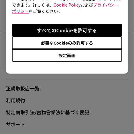
EC2-CW (M), EC2-DW, EC3-C (S), EC3-CW (S),
できます。詳しくは、
Cookie Policy
および
プライバシー
EC3-DW, FK1 (L), FK1 WHITE (L), FK1+ (XL),
ポリシー
をご覧ください。
FK1+ WHITE (XL), FK1+-B (XL), FK1+-B RED V2
(XL), FK1+-C (XL), FK1-B (L), FK1-B RED V2 (L),
すべてのCookieを許可する
FK1-B WHITE (L), FK1-C (L), FK2 (M), FK2 WHITE
必要なCookieのみ許可する
(M), FK2-B (M), FK2-B RED V2 (M), FK2-B WHITE
FOLLOW
(M), FK2-C (M), FK2-DW, S1 (M), S1 DIVINA BLUE
設定画面
(M), S1 DIVINA PINK (M), S1 RED V2 (M), S1
WHITE (M), S1-C (M), S2 (S), S2 DIVINA BLUE
(S), S2 DIVINA PINK (S), S2 RED V2 (S), S2
正規取扱店一覧
WHITE (S), S2-C (S), S2-DW, U2 (M), U2-DW,
ZA11 (L), ZA11 WHITE (L), ZA11-B (L), ZA11-B
利用規約
WHITE (L), ZA11-C (L), ZA12 (M), ZA12 WHITE
特定商取引法/古物営業法に基づく表記
(M), ZA12-B (M), ZA12-B WHITE (M), ZA12-C (M),
サポート
ZA13 (S), ZA13 WHITE (S), ZA13-B (S), ZA13-B