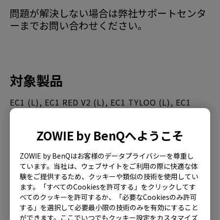
問題が解決しない場合は弊社サポートセンタ
ーまでお問い合わせください。
対象製品
EC1 (L), EC1 RED V2 (L), EC1 TYLOO (L), EC1
WHITE (L), EC1-A (L), EC1-A WHITE (L), EC1-B
(L), EC1-B CS:GO (L), EC1-B DIVINA BLUE (L),
ZOWIE by BenQへようこそ
さらに表示
EC1-B DIVINA PINK (L), EC1-C (L), EC1-CW (L),
ZOWIE by BenQはお客様のデータプライバシーを尊重し
EC1-DW, EC2 (M), EC2 RED V2 (M), EC2 TYLOO
ています。当社は、ウェブサイトをご利用の際に快適な体
(M), EC2 WHITE (M), EC2-A (M), EC2-A WHITE
験をご提供するため、クッキーや類似の技術を使用してい
ます。「すべてのCookiesを許可する」をクリックしてす
(M), EC2-B (M), EC2-B CS:GO (M), EC2-B DIVINA
べてのクッキーを許可するか、「必要なCookiesのみ許可
ご参考になりましたか？
BLUE (M), EC2-B DIVINA PINK (M), EC2-C (M),
する」を選択して必要最小限の技術のみを有効にすること
はい
いいえ
ができます。ここでいつでもクッキー設定をカスタマイズ