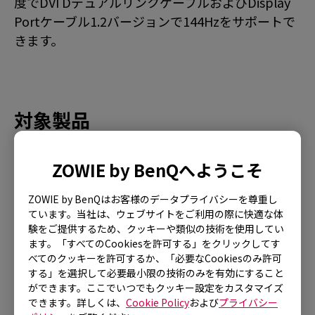
度でDVI DデュアルリンクケーブルおよびDisplay
Portケーブル1.2バージョンで144Hzをサポートで
きます。
対象製品
XL2430 (24")
ZOWIE by BenQへようこそ
ZOWIE by BenQはお客様のデータプライバシーを尊重し
ています。当社は、ウェブサイトをご利用の際に快適な体
験をご提供するため、クッキーや類似の技術を使用してい
ご参考になりましたか？
ます。「すべてのCookiesを許可する」をクリックしてす
べてのクッキーを許可するか、「必要なCookiesのみ許可
はい
いいえ
する」を選択して必要最小限の技術のみを有効にすること
ができます。ここでいつでもクッキー設定をカスタマイズ
できます。詳しくは、
Cookie Policy
および
プライバシー