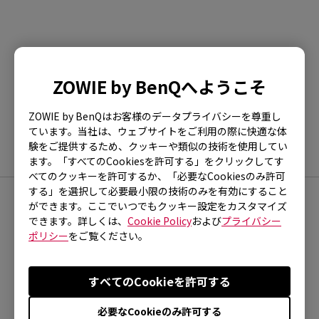
ご参考になりましたか？
ZOWIE by BenQへようこそ
はい
いいえ
ZOWIE by BenQはお客様のデータプライバシーを尊重し
ています。当社は、ウェブサイトをご利用の際に快適な体
験をご提供するため、クッキーや類似の技術を使用してい
ます。「すべてのCookiesを許可する」をクリックしてす
べてのクッキーを許可するか、「必要なCookiesのみ許可
する」を選択して必要最小限の技術のみを有効にすること
ができます。ここでいつでもクッキー設定をカスタマイズ
FOLLOW
できます。詳しくは、
Cookie Policy
および
プライバシー
ポリシー
をご覧ください。
すべてのCookieを許可する
正規取扱店一覧
必要なCookieのみ許可する