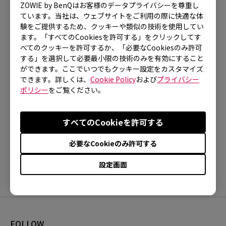
ZOWIE by BenQはお客様のデータプライバシーを尊重し
ています。当社は、ウェブサイトをご利用の際に快適な体
験をご提供するため、クッキーや類似の技術を使用してい
対象製品
ます。「すべてのCookiesを許可する」をクリックしてす
べてのクッキーを許可するか、「必要なCookiesのみ許可
XL2566K (24.5")
する」を選択して必要最小限の技術のみを有効にすること
ができます。ここでいつでもクッキー設定をカスタマイズ
できます。詳しくは、
Cookie Policy
および
プライバシー
ポリシー
をご覧ください。
すべてのCookieを許可する
ご参考になりましたか？
はい
いいえ
必要なCookieのみ許可する
設定画面
FOLLOW