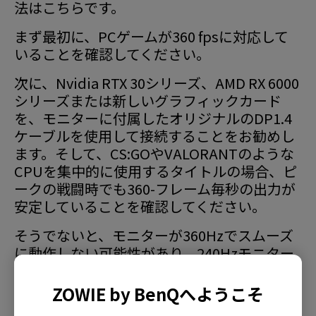
法はこちらです。
まず最初に、PCゲームが360 fpsに対応して
いることを確認してください。
次に、Nvidia RTX 30シリーズ、AMD RX 6000
シリーズまたは新しいグラフィックカード
を、モニターに付属したオリジナルのDP1.4
ケーブルを使用して接続することをお勧めし
ます。そして、CS:GOやVALORANTのような
CPUを集中的に使用するタイトルの場合、ピ
ークの戦闘時でも360-フレーム毎秒の出力が
安定していることを確認してください。
そうでないと、モニターが360Hzでスムーズ
に動作しない可能性があり、240Hzモニター
でプレイするよりも悪い経験をする可能性が
あります。
ZOWIE by BenQへようこそ