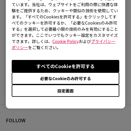
ています。当社は、ウェブサイトをご利用の際に快適な体
対象製品
験をご提供するため、クッキーや類似の技術を使用してい
ます。「すべてのCookiesを許可する」をクリックしてす
べてのクッキーを許可するか、「必要なCookiesのみ許可
XL2411P (24"), XL2430 (24"), XL2720 (27")
する」を選択して必要最小限の技術のみを有効にすること
ができます。ここでいつでもクッキー設定をカスタマイズ
できます。詳しくは、
Cookie Policy
および
プライバシー
ポリシー
をご覧ください。
ご参考になりましたか？
すべてのCookieを許可する
はい
いいえ
必要なCookieのみ許可する
設定画面
FOLLOW