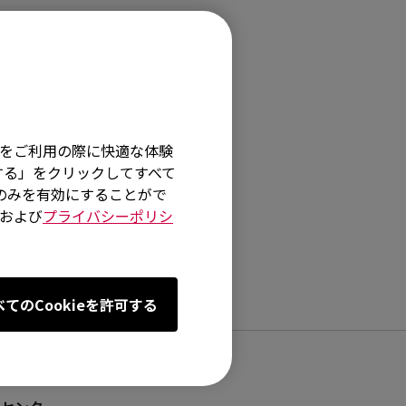
DW, S2-DW, U2
そ
イトをご利用の際に快適な体験
する」をクリックしてすべて
術のみを有効にすることがで
および
プライバシーポリシ
べてのCookieを許可する