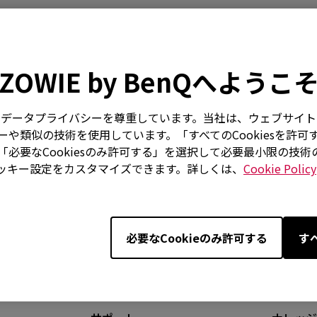
-DW, EC2-CW (M), EC2-DW, EC3-CW (S), EC3-DW, FK2-
ZOWIE by BenQへようこ
3-DW
はお客様のデータプライバシーを尊重しています。当社は、ウェブサ
や類似の技術を使用しています。「すべてのCookiesを許可
必要なCookiesのみ許可する」を選択して必要最小限の技
ッキー設定をカスタマイズできます。詳しくは、
Cookie Policy
したか？
はい
いいえ
必要なCookieのみ許可する
す