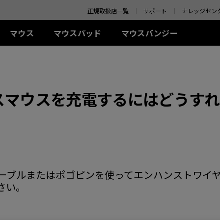
o your location and shop online.
正規取扱店一覧
サポート
ナレッジセン
マウス
マウスパッド
マウスバンジー
 シリーズ(左右対称)
-Kシリーズ
SR-SE シリーズ
アクセサリー
ZA シリーズ(左右対称)
TR シリーズ
S シリーズ(左右対称)
Uシリ
0Hz
G-SR-SE Bi II (L)
アイシールド
G-TR (L)
線
有線
有線
ワイ
スマウスを充電するにはどうすれ
0Hz (27インチ)
G-SR-SE ROUGE II (L)
S.Switch
H-TR (XL)
+ (XL)
ZA11 (L)
S1 (M)
U2 (M
4Hz
H-SR-SE ROUGE II
 (L)
ZA12 (M)
S2 (S)
U2-D
(XL)
 (M)
ZA13 (S)
U2-DW
ワイヤレス
G-SR-SE BLUE II (L)
イヤレス
ワイヤレス
S2-DW (S)
H-SR-SE BLUE II (XL)
-DW (M)
ZA13-DW (S)
S2-DW Glossy (S)
G-SR-SE Orange (L)
-DW Glossy (M)
ZA13-DW Glossy (S)
H-SR-SE Orange (XL)
Cケーブルまたはポゴピンを使ってエンハンストワイ
さい。