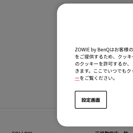
対象製品
EC1-CW (L), EC1
(M), U2-DW, ZA1
ZOWIE by BenQ
をご提供するため、クッキー
のクッキーを許可するか、「
きます。ここでいつでもク
ご参考になりま
ー
をご覧ください。
設定画面