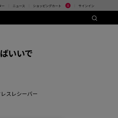
Change
0
ター
ニュース
ショッピングカート
サインイン
ーズ(左右対称)
アクセサリー
ヤレス
4K エンハンストワイヤ
レスレシーバー
ばいいで
)
ER2-80
W (M)
 Glossy (M)
ヤレスレシーバー