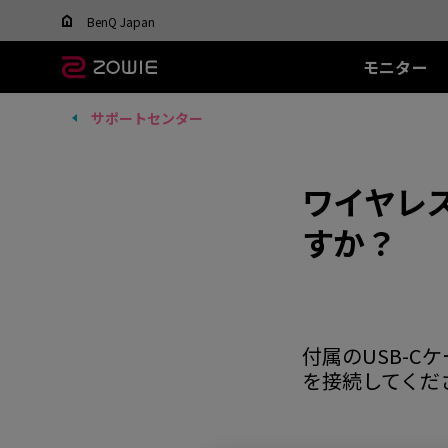
Change your region to view content applicable t
BenQ Japan
モニター
サポートセンター
すべてのモニター
すべてのマウス
すべてのマウスパッ
XL-Xシリーズ
EC シリーズ(エルゴ)
T-FX シリーズ
SR シリーズ
FK
XL
ド
DyAc™ / DyAc+™ /
最適なマウスを選ぶ
DyAc™ 2 とは？
600Hz
PTF-X (S)
G-SR II (L)
36
有線
有
XL Setting to Share™
ワイヤレ
400Hz
G-SR III (L)
24
EC1 (L)
FK1
280Hz
H-SR III (XL)
14
EC2 (M)
FK1
すか？
280Hz(DyAc™2 非搭
EC3-C (S)
FK2
載)
ワイヤレス
ワ
540Hz
EC-CW (L/M/S)
FK2
240Hz
EC-DW (L/M/S)
FK2
EC-DW Glossy (L/M/S)
付属のUSB-
を接続してくだ