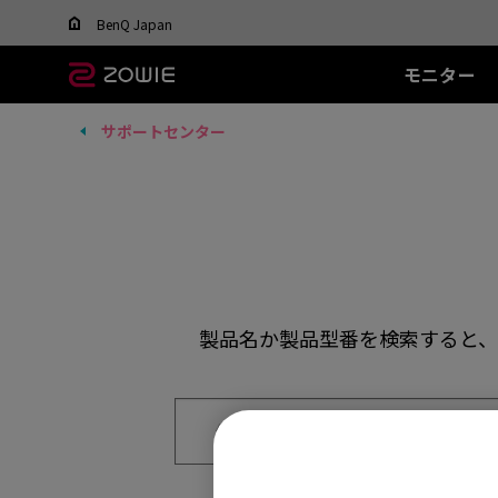
Change your region to view content applicable t
BenQ Japan
モニター
サポートセンター
すべてのモニター
すべてのマウス
すべてのマウスパッ
XL-Xシリーズ
EC シリーズ(エルゴ)
T-FX シリーズ
SR シリーズ
FK
XL
ド
DyAc™ / DyAc+™ /
最適なマウスを選ぶ
DyAc™ 2 とは？
600Hz
PTF-X (S)
G-SR II (L)
36
有線
有
XL Setting to Share™
400Hz
G-SR III (L)
24
EC1 (L)
FK1
280Hz
H-SR III (XL)
14
EC2 (M)
FK1
280Hz(DyAc™2 非搭
EC3-C (S)
FK2
載)
ワイヤレス
ワ
540Hz
EC-CW (L/M/S)
FK2
240Hz
製品名か製品型番を検索すると、
EC-DW (L/M/S)
FK2
EC-DW Glossy (L/M/S)