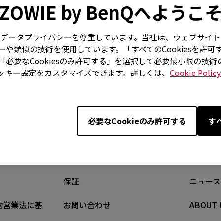
ZOWIE by BenQへようこ
あるいは、リストから製品をお選びください。
はお客様のデータプライバシーを尊重しています。当社は、ウェブサ
モデル名
や類似の技術を使用しています。「すべてのCookiesを許可
必要なCookiesのみ許可する」を選択して必要最小限の技
リー
モデル名
ッキー設定をカスタマイズできます。詳しくは、
Cookie Policy
必要なCookieのみ許可する
す
サポート
ナレッジ
保証
ニュース
物営業法に基
お問い合わせ
ABOUT 