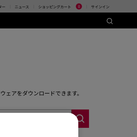
Change
0
ター
ニュース
ショッピングカート
サインイン
ーズ(左右対称)
アクセサリー
ヤレス
4K エンハンストワイヤ
レスレシーバー
)
ER2-80
W (M)
 Glossy (M)
トウェアをダウンロードできます。