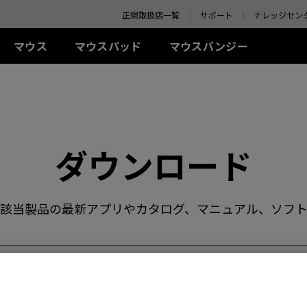
o your location and shop online.
正規取扱店一覧
サポート
ナレッジセン
マウス
マウスパッド
マウスバンジー
 シリーズ(左右対称)
-Kシリーズ
SR-SE シリーズ
アクセサリー
ZA シリーズ(左右対称)
TR シリーズ
S シリーズ(左右対称)
Uシリ
0Hz
G-SR-SE Bi II (L)
アイシールド
G-TR (L)
線
有線
有線
ワイ
0Hz (27インチ)
G-SR-SE ROUGE II (L)
S.Switch
H-TR (XL)
+ (XL)
ZA11 (L)
S1 (M)
U2 (M
4Hz
H-SR-SE ROUGE II
 (L)
ZA12 (M)
S2 (S)
U2-D
ダウンロード
(XL)
 (M)
ZA13 (S)
U2-DW
ワイヤレス
G-SR-SE BLUE II (L)
イヤレス
ワイヤレス
S2-DW (S)
H-SR-SE BLUE II (XL)
-DW (M)
ZA13-DW (S)
S2-DW Glossy (S)
G-SR-SE Orange (L)
該当製品の最新アプリやカタログ、マニュアル、ソフ
-DW Glossy (M)
ZA13-DW Glossy (S)
H-SR-SE Orange (XL)