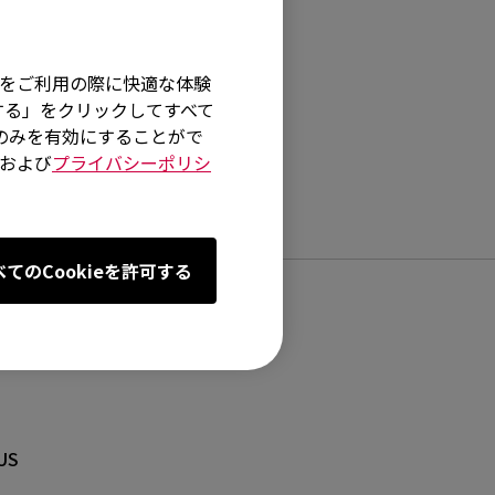
そ
イトをご利用の際に快適な体験
する」をクリックしてすべて
術のみを有効にすることがで
および
プライバシーポリシ
べてのCookieを許可する
センター
US