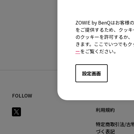
ZOWIE by BenQ
製品カテゴリー
をご提供するため、クッキー
のクッキーを許可するか、「
製品カテゴ
きます。ここでいつでもク
ー
をご覧ください。
設定画面
FOLLOW
正規取扱店一覧
利用規約
特定商取引法/古
づく表記