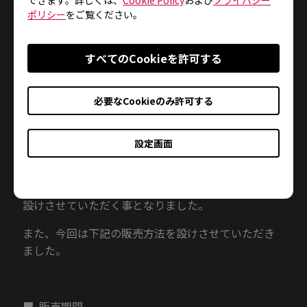
pad/h-sr-iii.html
ポリシー
をご覧ください。
すべてのCookieを許可する
＜購入制限のお知らせ＞
BenQ ZOWIE ゲーミングマウスパッド「G-SR-SE
必要なCookieのみ許可する
ROUGE II」「H-SR-SE ROUGE II」「G-SR III」「H-
SR III」の販売に関しまして、転売等が目的と見られ
る大量購入を予防し、より多くのお客様に商品を手
設定画面
に取っていただくため、誠に勝手ながら、発売後1カ
月間、お一人様（注文者、電話番号、メール、各送
付先と配送先住所）につき各種1点までの個数制限を
設けさせていただく事となりました。
また、今回は下記の販売方法を設けさせていただき
ました。
■ 販売期間