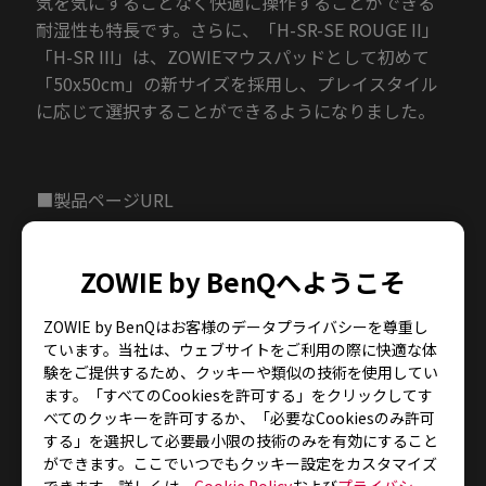
気を気にすることなく快適に操作することができる
耐湿性も特長です。さらに、「H-SR-SE ROUGE II」
「H-SR III」は、ZOWIEマウスパッドとして初めて
「50x50cm」の新サイズを採用し、プレイスタイル
に応じて選択することができるようになりました。
■製品ページURL
G-SR-SE ROUGE II:
https://zowie.benq.com/ja-
jp/mouse-pad/g-sr-se-rouge-ii.html
ZOWIE by BenQへようこそ
H-SR-SE ROUGE II:
https://zowie.benq.com/ja-
ZOWIE by BenQはお客様のデータプライバシーを尊重し
jp/mouse-pad/h-sr-se-rouge-ii.html
ています。当社は、ウェブサイトをご利用の際に快適な体
験をご提供するため、クッキーや類似の技術を使用してい
G-SR III:
https://zowie.benq.com/ja-jp/mouse-
ます。「すべてのCookiesを許可する」をクリックしてす
pad/g-sr-iii.html
べてのクッキーを許可するか、「必要なCookiesのみ許可
する」を選択して必要最小限の技術のみを有効にすること
H-SR III:
https://zowie.benq.com/ja-jp/mouse-
ができます。ここでいつでもクッキー設定をカスタマイズ
できます。詳しくは、
Cookie Policy
および
プライバシー