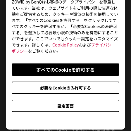
ZOWIE by BenQはお客様のデータプライバシーを尊重し
関連する煩わしさを一切感じることのない快適なゲ
ています。当社は、ウェブサイトをご利用の際に快適な体
ームプレイを実現します。さらに、3370センサーを
験をご提供するため、クッキーや類似の技術を使用してい
採用し、軽量化を実現しています。
ます。「すべてのCookiesを許可する」をクリックしてす
べてのクッキーを許可するか、「必要なCookiesのみ許可
する」を選択して必要最小限の技術のみを有効にすること
ができます。ここでいつでもクッキー設定をカスタマイズ
また、人間工学に基づいた設計のエルゴノミックデ
できます。詳しくは、
Cookie Policy
および
プライバシー
ザインで握りやすく、24段階のスクロールホイール
ポリシー
をご覧ください。
を搭載しているため、繊細なマウス操作が要求され
るゲームでも快適に使用が可能です。細かな操作が求
すべてのCookieを許可する
められるシーンにおいても意図した通りのスクロール
ができるため、思わぬミスを防ぐと同時にゲームで
の勝利をサポートします。
必要なCookieのみ許可する
設定画面
さらに、USBポートに繋ぐだけですぐに使用可能
で、手間のかかるドライバーインストールは不要で
す。USBのレポートレートは125、500、1000Hzか
ら、DPIは400、800、1600、3200から設定可能で、