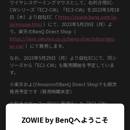
ワイヤレスゲーミングマウスとして、右利き用EC-
CWシリーズ『EC2-CW』『EC3-CW』を2023年5月18
日（木）より自社EC（
https://zowie.benq.com/ja-
jp/mouse.html
）にて、2023年5月29日（月）よ
り、楽天のBenQ Direct Shop（
https://item.rakuten.co.jp/benq-directshop/ggp-
ec-cw/
）にて発売します。
なお、2023年5月29日（月）より自社ECにて、同シ
リーズから『EC1-CW』も販売開始を予定していま
す。
※楽天およびAmazonのBenQ Direct Shopでも順次
発売予定です（発売時期未定）
右利きのゲーマー向けに最適化した『EC1-CW』
『EC2-CW』『EC3-CW』は、BenQ独自の拡張レシー
バー「エンハンストワイヤレスレシーバー」を採用
ZOWIE by BenQへようこそ
することで安定した接続を保ちながら、ケーブルに