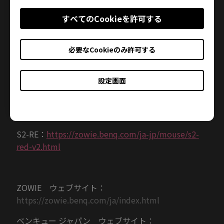
すべてのCookieを許可する
S1-SEWH：
https://zowie.benq.com/ja-
jp/mouse/s1-white-v2.html
必要なCookieのみ許可する
S1-RE：
https://zowie.benq.com/ja-jp/mouse/s1-
red-v2.html
設定画面
S2-SEWH：
https://zowie.benq.com/ja-
jp/mouse/s2-white-v2.html
S2-RE：
https://zowie.benq.com/ja-jp/mouse/s2-
red-v2.html
ZOWIE ウェブサイト：
https://zowie.benq.com/ja/index.html
ベンキュー ジャパン ウェブサイト：