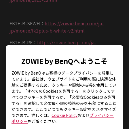
FK1+-B-SEWH：
https://zowie.benq.com/ja-
jp/mouse/fk1plus-b-white-v2.html
FK1+-B-RE：
https://zowie.benq.com/ja-
jp/mouse/fk1plus-b-red-v2.html
ZOWIE by BenQへようこそ
FK1-B-SEWH：
https://zowie.benq.com/ja-
jp/mouse/fk1-b-white-v2.html
ZOWIE by BenQはお客様のデータプライバシーを尊重し
ています。当社は、ウェブサイトをご利用の際に快適な体
FK1-B-RE：
https://zowie.benq.com/ja-
験をご提供するため、クッキーや類似の技術を使用してい
jp/mouse/fk1-b-red-v2.html
ます。「すべてのCookiesを許可する」をクリックしてす
べてのクッキーを許可するか、「必要なCookiesのみ許可
FK2-B-SEWH：
https://zowie.benq.com/ja-
する」を選択して必要最小限の技術のみを有効にすること
jp/mouse/fk2-b-white-v2.html
ができます。ここでいつでもクッキー設定をカスタマイズ
できます。詳しくは、
Cookie Policy
および
プライバシー
FK2-B-RE：
https://zowie.benq.com/ja-
ポリシー
をご覧ください。
jp/mouse/fk2-b-red-v2.html