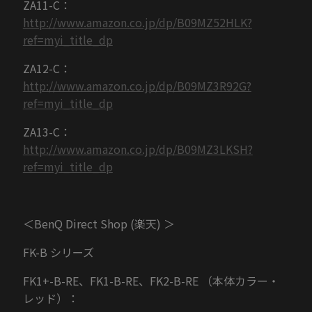
ZA11-C：
http://www.amazon.co.jp/dp/B09MZ52HLK?
ref=myi_title_dp
ZA12-C：
http://www.amazon.co.jp/dp/B09MZ3R92G?
ref=myi_title_dp
ZA13-C：
http://www.amazon.co.jp/dp/B09MZ3LKSH?
ref=myi_title_dp
＜BenQ Direct Shop (楽天) ＞
FK-B シリーズ
FK1+-B-RE、FK1-B-RE、FK2-B-RE （本体カラー・
レッド）：