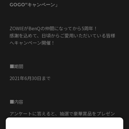
GOGO”キャンペーン」
ZOWIEがBenQの仲間になってから5周年！
感謝を込めて、日頃からご愛用いただいている皆様
へキャンペーン開催！
■期間
2021年6月30日まで
■内容
アンケートに答えると、抽選で豪華賞品をプレゼン
ト！