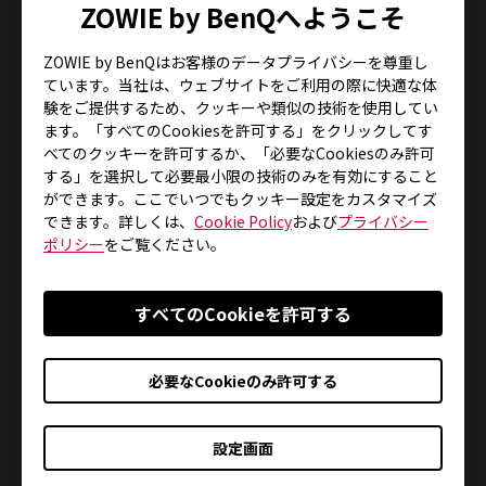
ZOWIE by BenQへようこそ
・QUOカードPay 50,000円分 5名様
・QUOカードPay 30,000円分 5名様
ZOWIE by BenQはお客様のデータプライバシーを尊重し
ています。当社は、ウェブサイトをご利用の際に快適な体
・QUOカードPay 10,000円分 5名様
験をご提供するため、クッキーや類似の技術を使用してい
ます。「すべてのCookiesを許可する」をクリックしてす
べてのクッキーを許可するか、「必要なCookiesのみ許可
する」を選択して必要最小限の技術のみを有効にすること
上記抽選に漏れても、追加の設問をお答えいただい
ができます。ここでいつでもクッキー設定をカスタマイズ
ている方を対象に…
できます。詳しくは、
Cookie Policy
および
プライバシー
ポリシー
をご覧ください。
・QUOカードPay 500円分 55名様
※ZOWIE製品をお持ちの方はWチャンスの当選確率
すべてのCookieを許可する
UP
必要なCookieのみ許可する
■キャンペーンページ
設定画面
http://www.benq.jp/zowie/camp2021/