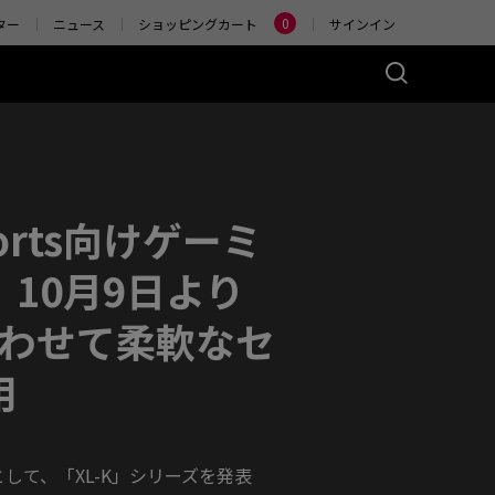
0
ター
ニュース
ショッピングカート
サインイン
シリーズ(左右対称)
アクセサリー
イヤレス
4K エンハンストワイヤ
レスレシーバー
 (M)
orts向けゲーミ
ER2-80
-DW (M)
-DW Glossy (M)
』 10月9日より
合わせて柔軟なセ
用
して、「XL-K」シリーズを発表