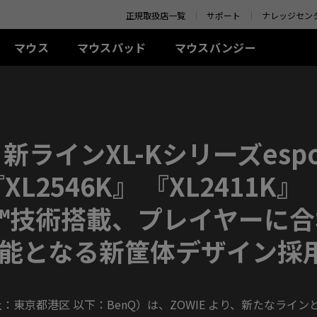
正規取扱店一覧
サポート
ナレッジセン
マウス
マウスパッド
マウスバンジー
ーズ
FK シリーズ(左右対称)
XL-Kシリーズ
SR-SE シリーズ
アクセサリー
ZA シリーズ(左右対称)
TR シリーズ
S シリーズ(左右対称)
U
I (L)
360Hz
G-SR-SE Bi II (L)
アイシールド
G-TR (L)
有線
有線
有線
ワ
L)
240Hz (27インチ)
G-SR-SE ROUGE II (L)
S.Switch
H-TR (XL)
FK1+ (XL)
ZA11 (L)
S1 (M)
U2
E 新ラインXL-Kシリーズesp
(XL)
144Hz
H-SR-SE ROUGE II
FK1 (L)
ZA12 (M)
S2 (S)
U2
(XL)
FK2 (M)
ZA13 (S)
U2
L2546K』 『XL2411K
ワイヤレス
G-SR-SE BLUE II (L)
ワイヤレス
ワイヤレス
S2-DW (S)
H-SR-SE BLUE II (XL)
Ac™技術搭載、プレイヤーに
FK2-DW (M)
ZA13-DW (S)
S2-DW Glossy (S)
G-SR-SE Orange (L)
FK2-DW Glossy (M)
ZA13-DW Glossy (S)
H-SR-SE Orange (XL)
能となる新筐体デザイン採
東京都港区 以下：BenQ）は、ZOWIE より、新たなラインと