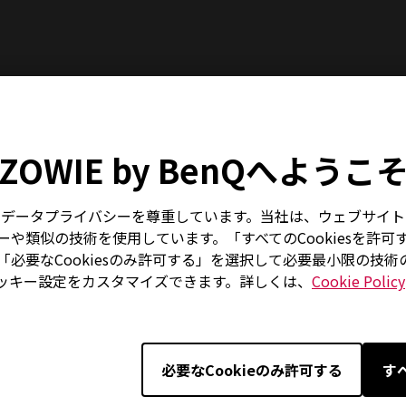
クノロジー搭載、240Hz リフレッシュレートにも対応し、応答速度は 
ム中の激しい画面の揺れを最小限に抑え、鮮明な画像を表示する
ZOWIE by BenQへようこ
ゲームプレイを実現します。
はお客様のデータプライバシーを尊重しています。当社は、ウェブサ
や類似の技術を使用しています。「すべてのCookiesを許可
必要なCookiesのみ許可する」を選択して必要最小限の技
ッキー設定をカスタマイズできます。詳しくは、
Cookie Policy
必要なCookieのみ許可する
す