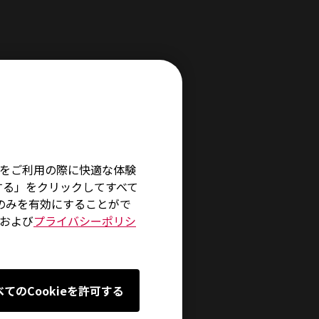
0.5ms と、圧倒的に快適なゲームプ
+
「DyAc
™」は、画面の世界に入
そ
イトをご利用の際に快適な体験
する」をクリックしてすべて
術のみを有効にすることがで
および
プライバシーポリシ
べてのCookieを許可する