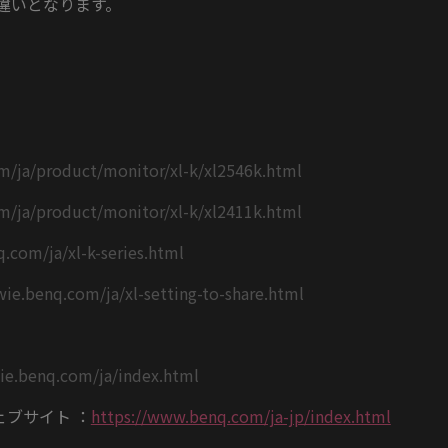
きな違いとなります。
m/ja/product/monitor/xl-k/xl2546k.html
m/ja/product/monitor/xl-k/xl2411k.html
q.com/ja/xl-k-series.html
wie.benq.com/ja/xl-setting-to-share.html
wie.benq.com/ja/index.html
ェブサイト ：
https://www.benq.com/ja-jp/index.html