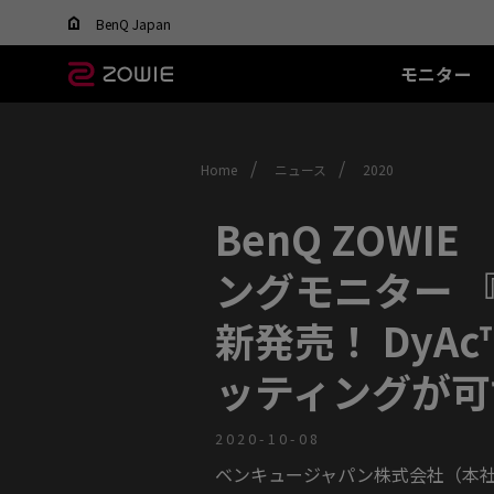
BenQ Japan
モニター
すべてのモニター
すべてのマウス
すべてのマウスパッ
XL-Xシリーズ
EC シリーズ(エルゴ)
T-FX シリーズ
SR シリ
ド
DyAc™ / DyAc+™ /
最適なマウスを選ぶ
/
/
Home
ニュース
2020
DyAc™ 2 とは？
600Hz
PTF-X (S)
G-SR I
有線
XL Setting to Share™
400Hz
G-SR III (
EC1 (L)
BenQ ZOWI
280Hz
H-SR III 
EC2 (M)
280Hz(DyAc™2 非搭
EC3-C (S)
ングモニター 『X
載)
ワイヤレス
540Hz
新発売！ Dy
EC-CW (L/M/S)
240Hz
EC-DW (L/M/S)
ッティングが可
EC-DW Glossy (L/M/S)
2020-10-08
ベンキュージャパン株式会社（本社：