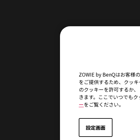
『XL2546K』は DyAc⁺™ テ
レイをお楽しみいただけます。ゲー
り込んだような、臨場感あふれる
ZOWIE by BenQ
をご提供するため、クッキー
のクッキーを許可するか、「
きます。ここでいつでもク
ー
をご覧ください。
設定画面