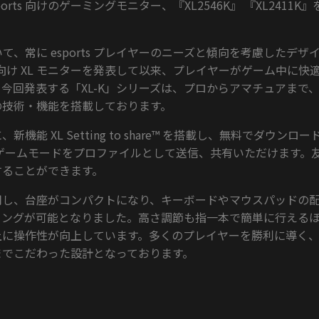
rts 向けのゲーミングモニター、『XL2546K』 『XL2411K
において、常に esports プレイヤーのニーズと傾向を考慮した
rts 向け XL モニターを発表して以来、プレイヤーがゲーム中に
今回発表する「XL-K」シリーズは、プロからアマチュアまで
の技術・機能を搭載しております。
もに、新機能 XL Setting to share™ を搭載し、無料でダ
たゲームモードをプロファイルとして送信、共有いただけます。
することができます。
用し、台座がコンパクトになり、キーボードやマウスパッドの
ングが可能となりました。高さ調節も指一本で簡単に行えるほか
上に操作性が向上しています。多くのプレイヤーを勝利に導く
までこだわった設計となっております。