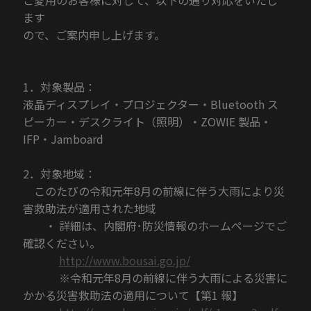
ご愛用のお客様に対して、以下の通り対応をいたし
ます
ので、ご案内申し上げます。
1．対象製品：
液晶ディスプレイ・プロジェクター・Bluetooth ス
ピーカー・デスクライト（照明）・ZOWIE 製品・
IFP・Jamboard
2．対象地域：
このたびの令和元年8月の前線に伴う大雨により災
害救助法が適用された地域
・ 詳細は、内閣府･防災情報のホームページでご
確認ください。
http://www.bousai.go.jp/
※令和元年8月の前線に伴う大雨による災害に
かかる災害救助法の適用について【第1 報】