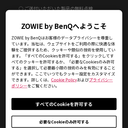
○ ご送付いただいた製品の無料点検
○ 点検の結果、部品交換で修理可能なものの修
理については交換部品代のみのご請求
ZOWIE by BenQへようこそ
○ 点検の結果、修理不可能な場合は特別価格に
て新品または交換製品をご提供
ZOWIE by BenQはお客様のデータプライバシーを尊重し
※点検につきましては、地震の影響により、
ています。当社は、ウェブサイトをご利用の際に快適な体
験をご提供するため、クッキーや類似の技術を使用してい
交通事情・燃料事情で十分に対応できない場合がご
ます。「すべてのCookiesを許可する」をクリックしてす
ざ
べてのクッキーを許可するか、「必要なCookiesのみ許可
います。ご理解いただきますようお願い申
する」を選択して必要最小限の技術のみを有効にすること
し上げます。
ができます。ここでいつでもクッキー設定をカスタマイズ
※法人のお客様には、弊社営業または弊社指
できます。詳しくは、
Cookie Policy
および
プライバシー
ポリシー
をご覧ください。
定の代理店より別途対応させていただきます。
※修理部材の確保が難しい場合や修理部材の
保有期間が終了した製品については、修理不能と判
すべてのCookieを許可する
断
させていただき、特別価格にて新品または
必要なCookieのみ許可する
交換製品をご案内させていただきます。