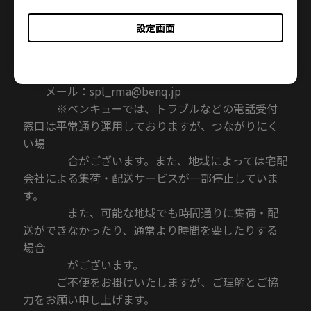
※受付期間：2019 年12 月31 日まで
設定画面
4．特別修理サービス窓口：
ベンキュージャパン株式会社 令和元年８月の前
線に伴う大雨による災害 特別修理窓口アドレス
メール：spl_rma@benq.jp
※ベンキューでは、トラブルなどの電話受付
窓口は平常通り運用しておりますが、つながりにく
い場
合がございます。また、地域によっては宅配
会社による集荷・配送サービスが一部停止していま
す。
また、可能な地域でも時間通りに集荷・配
送ができなかったり、通常より時間を要したりする
場合
がございます。
ご不便をお掛けいたしますが、ご理解とご協
力をお願い申し上げます。