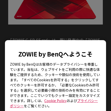
「ZOWIE G-SR-SE red」は、既に発売中の「ZOWIE
G-SR-SE」の後継品となりレッドカラーとしてアップ
デートされ、布製に柔らかいラバーベース仕上げで、
ZOWIE by BenQへようこそ
快適な操作性をゲーマーに提供するゲーミング・マ
ZOWIE by BenQはお客様のデータプライバシーを尊重し
ウスパッドです。 ユニークな柔らかいラバーベース
ています。当社は、ウェブサイトをご利用の際に快適な体
は100%のフルフラットを提供し、マウスパッドの上
験をご提供するため、クッキーや類似の技術を使用してい
で絶えずマウスを滑らせても快適なゲームプレイを実
ます。「すべてのCookiesを許可する」をクリックしてす
現します。表面加工を施し、G-SR-SEとは異なった滑
べてのクッキーを許可するか、「必要なCookiesのみ許可
らかさとマウス操作時のスピード感を提供していま
する」を選択して必要最小限の技術のみを有効にすること
す。
ができます。ここでいつでもクッキー設定をカスタマイズ
できます。詳しくは、
Cookie Policy
および
プライバシー
ポリシー
をご覧ください。