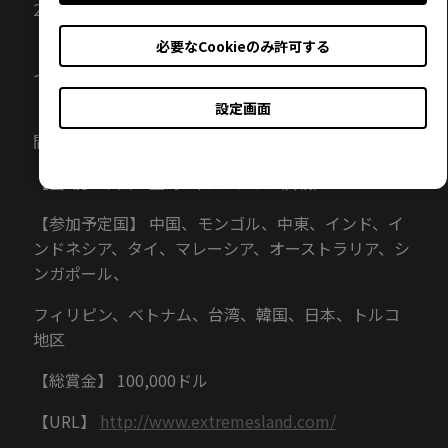
2019
必要なCookieのみ許可する
【大会形式】 地区予選 （8月～10月予定）、オフラ
イン決戦（11月下旬）
設定画面
【日時】 2019年11月14日（木）～17日（日） ※時
間未定
【会場】 中国・上海 （オフライン決戦）
【参加予定国】 中国、モンゴル、中東、インド、イ
ンドネシア、タイ、マレーシア、オーストラリア、シ
ンガポール、
フィリピン、ベトナム、台湾、韓国、日本、トルコ
地区
【総賞金】 100,000ドル
【URL】
http://www.extremesland.com/