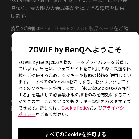
eXTREMESLANDに参加する全てのチーム、選手が妥
協なく、最大限の大会成果が発揮できる環境を提供
します。
製品の詳細は
BenQ ZOWIE XL2546 製品ページ
をご確
認ください。
ZOWIE by BenQへようこそ
■XL2546製品ページ
https://zowie.benq.com/ja/product/monitor/xl/XL2546
ZOWIE by BenQはお客様のデータプライバシーを尊重し
ています。当社は、ウェブサイトをご利用の際に快適な体
験をご提供するため、クッキーや類似の技術を使用してい
ます。「すべてのCookiesを許可する」をクリックしてす
べてのクッキーを許可するか、「必要なCookiesのみ許可
する」を選択して必要最小限の技術のみを有効にすること
■ZOWIE eXTREMESLAND CS:GO ASIA 2019
ができます。ここでいつでもクッキー設定をカスタマイズ
できます。詳しくは、
Cookie Policy
および
プライバシー
開催概要
ポリシー
をご覧ください。
すべてのCookieを許可する
【大会名】 ZOWIE eXTREMESLAND CS:GO ASIA