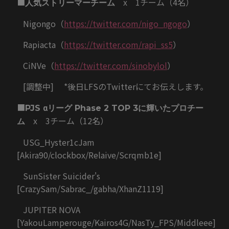
■
x 1チーム（4名）
人気ストリーマーチーム
Nigongo（
https://twitter.com/nigo_ngogo
）
Rapiacta（
https://twitter.com/rapi_ss5
）
CiNVe（
https://twitter.com/sinobylol
）
[調整中] *後日LFSのTwitterにてお伝えします。
■
PJS αリーグ Phase 2 TOP 3に輝いたプロチー
x 3チーム（12名）
ム
USG_Hyster1cJam
[Akira90/clockbox/Relaive/Scrqmb1e]
SunSister Suicider's
[CrazySam/Sabrac_/gabha/XhanZ1119]
JUPITER NOVA
[YakouLamperouge/Kairos4G/NasTy_FPS/Middleee]