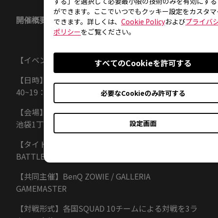
する」を選択して必要最小限の技術のみを有効にする
ができます。ここでいつでもクッキー設定をカスタマ
開催概要
できます。詳しくは、
Cookie Policy
および
プライバ
ポリシー
をご覧ください。
【イベント名】「PUBG 東京VS上海対抗戦」
すべてのCookieを許可する
【日時】2018年4月21日（土） 東京時間14：
40~19：15
必要なCookieのみ許可する
【会場】LFS 池袋 esports Arena （ 東京都豊島区東
池袋1丁目43番6号 D-BOXビル地下1階）
設定画面
【タイトル】PLAYERUNKNOWN'S
BATTLEGROUNDS
【共同主催】BenQ ZOWIE / GALLERIA
GAMEMASTER
【対戦形式】各国SQUAD 10チームによる対戦を3ラ