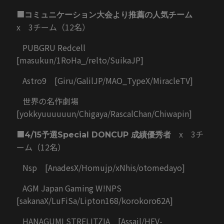
■
コミュニケーション大会より推薦の人気チーム
x 3チーム（12名）
PUBGRU Redcell
[masukun/1RoHa_/relto/SuikaJP]
Astro9 [Giru/GalilJP/MAO_TypeX/MiracleTV]
世界の名作劇場
[yokkyuuuuuun/Chigaya/RascalChan/Chiwapin]
■
x 3チ
4/15予選Special DONCUP 成績優秀者
ーム（12名）
Nsp [AnadesX/Homujp/xNhis/otomedayo]
AGM Japan Gaming W!NPS
[sakanaX/LuFiSa/Lipton168/korokoro62A]
HANAGUMI STRELITZIA [Assail/HEV-