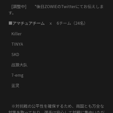
[調整中] *後日ZOWIEのTwitterにてお伝えしま
す。
■
ｘ 6チーム（24名）
アマチュアチーム
Killer
TINYA
SKD
战狼大队
7-emg
蓝灵
※対抗戦の公平性を確保するため、両国とも万全な
対策を取っており、選手は安心して対戦に集中いただ