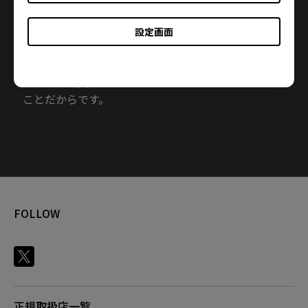
デジタルプロジェクタ、モニタ、インタラクティブな
大型ディスプレイ、デジタルカメラ、カムコーダ、モ
設定画面
バイルコンピューティング機器、照明ソリューショ
ンをはじめ、人間主体の製品や組み込み技術に至る
まで事業範囲としています。なぜなら、それが重要な
ことだからです。
FOLLOW
正規取扱店一覧