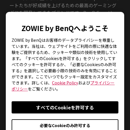
ートたちが好成績を上げるための最高のゲーミング
ギアを開発してきたブランドです。BenQ Corp は、
本格的なゲーミング体験を提供するために esports
ZOWIE by BenQへようこそ
製品ラインを代表することを目的として、2015 年に
ZOWIE ブランドを買収しました。
ZOWIE by BenQはお客様のデータプライバシーを尊重し
ています。当社は、ウェブサイトをご利用の際に快適な体
験をご提供するため、クッキーや類似の技術を使用してい
ます。「すべてのCookiesを許可する」をクリックしてす
BenQ Corporation について
べてのクッキーを許可するか、「必要なCookiesのみ許可
「生活に楽しみと品質をもたらす」を企業ビジョン
する」を選択して必要最小限の技術のみを有効にすること
ができます。ここでいつでもクッキー設定をカスタマイズ
として掲げた BenQ Corporation は、ユーザーの生
できます。詳しくは、
Cookie Policy
および
プライバシー
活をあらゆる側面から豊にすることを目的とした、
ポリシー
をご覧ください。
世界を代表するヒューマンテクノロジー&ソリューシ
ョンのプロバイダーです。この目標を実現するため
に、弊社はライフスタイル、ビジネス、健康、教育
すべてのCookieを許可する
など、今日人々が最も関心を示すものを重視します。
人々の生活がより向上され、効率性が高められ、健
必要なCookieのみ許可する
康的で学習効率が高められることが弊社の願いです。