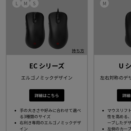
L
M
S
M
持ち方
EC シリーズ
U 
エルゴノミックデザイン
左右対称のデ
左右のくぼみ
応
詳細はこちら
詳細
手の大きさや好みに合わせて選べ
マウスリフ
る3種類のサイズ
性を高める
右利き専用のエルゴノミックデザ
ーブしたデ
イン
左側のカー