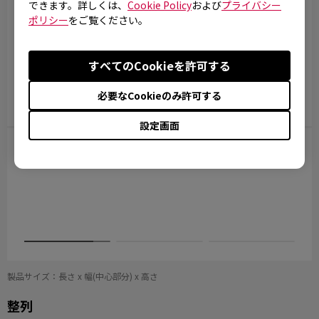
できます。詳しくは、
Cookie Policy
および
プライバシー
ポリシー
をご覧ください。
すべてのCookieを許可する
必要なCookieのみ許可する
上
横
戻る
設定画面
ーズは非対称、ZAシリーズは左右対称のデザ
ECシリー
す。
は、手のひら
ーズは本体
らをしっか
す。
製品サイズ：長さ x 幅(中心部分) x 高さ
整列