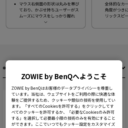
マウス右側面の形状は丸みを帯び
全体的なカ
ており、かぶせ持ちユーザーがス
角度がつき
ムーズにマウスをしっかり握れ
リックスピ
る/つかめるようになっています
右側側面の
有線/無線の2種類を展開
やすくし、 
の取れた力
ウス操作時
す。
EC2-C (M)
ZA12-C (M)
ZOWIE by BenQへようこそ
123x61x42mm. 重さ：73g
125x59x41mm. 重さ：78g
ZOWIE by BenQはお客様のデータプライバシーを尊重し
ています。当社は、ウェブサイトをご利用の際に快適な体
験をご提供するため、クッキーや類似の技術を使用してい
ます。「すべてのCookiesを許可する」をクリックしてす
べてのクッキーを許可するか、「必要なCookiesのみ許可
する」を選択して必要最小限の技術のみを有効にすること
ができます。ここでいつでもクッキー設定をカスタマイズ