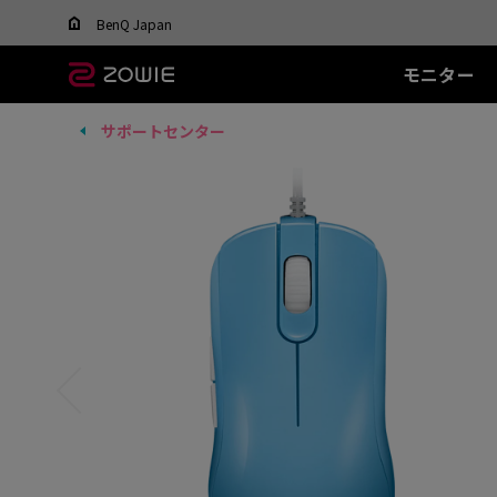
Change your region to view content applicable t
BenQ Japan
モニター
サポートセンター
すべてのモニター
すべてのマウス
すべてのマウスパッ
XL-Xシリーズ
EC シリーズ(エルゴ)
T-FX シリーズ
SR シリーズ
FK
XL
ド
DyAc™ / DyAc+™ /
最適なマウスを選ぶ
DyAc™ 2 とは？
600Hz
PTF-X (S)
G-SR II (L)
36
有線
有
XL Setting to Share™
400Hz
G-SR III (L)
24
EC1 (L)
FK1
280Hz
H-SR III (XL)
14
EC2 (M)
FK1
280Hz(DyAc™2 非搭
EC3-C (S)
FK2
載)
ワイヤレス
ワ
540Hz
EC-CW (L/M/S)
FK2
240Hz
EC-DW (L/M/S)
FK2
EC-DW Glossy (L/M/S)