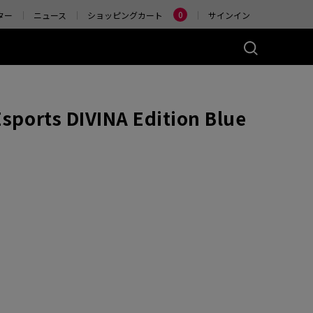
Change
0
ター
ニュース
ショッピングカート
サインイン
ーズ(左右対称)
アクセサリー
sports DIVINA Edition Blue
ヤレス
4K エンハンストワイヤ
レスレシーバー
)
ER2-80
W (M)
 Glossy (M)