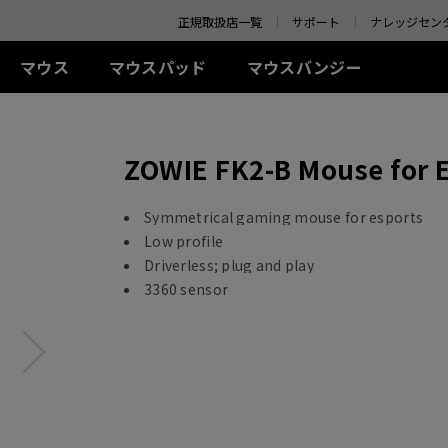
o your location and shop online.
正規取扱店一覧
サポート
ナレッジセン
マウス
マウスパッド
マウスバンジー
 シリーズ(左右対称)
-Kシリーズ
SR-SE シリーズ
アクセサリー
ZA シリーズ(左右対称)
TR シリーズ
S シリーズ(左右対称)
Uシリ
ZOWIE FK2-B Mouse for E
0Hz
G-SR-SE Bi II (L)
アイシールド
G-TR (L)
線
有線
有線
ワイ
0Hz (27インチ)
G-SR-SE ROUGE II (L)
S.Switch
H-TR (XL)
+ (XL)
ZA11 (L)
S1 (M)
U2 (M
4Hz
H-SR-SE ROUGE II
 (L)
ZA12 (M)
S2 (S)
U2-D
Symmetrical gaming mouse for esports
(XL)
 (M)
ZA13 (S)
U2-DW
Low profile
ワイヤレス
G-SR-SE BLUE II (L)
Driverless; plug and play
イヤレス
ワイヤレス
S2-DW (S)
H-SR-SE BLUE II (XL)
3360 sensor
-DW (M)
ZA13-DW (S)
S2-DW Glossy (S)
G-SR-SE Orange (L)
-DW Glossy (M)
ZA13-DW Glossy (S)
H-SR-SE Orange (XL)