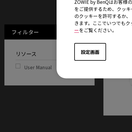
ZOWIE by BenQ
をご提供するため、クッキー
User Manu
のクッキーを許可するか、「
きます。ここでいつでもク
ー
をご覧ください。
フィルター
全てをクリアする
設定画面
リソース
User Manual