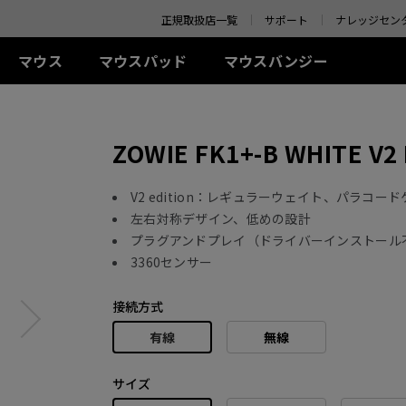
o your location and shop online.
正規取扱店一覧
サポート
ナレッジセン
マウス
マウスパッド
マウスバンジー
 シリーズ(左右対称)
-Kシリーズ
SR-SE シリーズ
アクセサリー
ZA シリーズ(左右対称)
TR シリーズ
S シリーズ(左右対称)
Uシリ
ZOWIE FK1+-B WHITE V2 
0Hz
G-SR-SE Bi II (L)
アイシールド
G-TR (L)
線
有線
有線
ワイ
0Hz (27インチ)
G-SR-SE ROUGE II (L)
S.Switch
H-TR (XL)
+ (XL)
ZA11 (L)
S1 (M)
U2 (M
4Hz
H-SR-SE ROUGE II
 (L)
ZA12 (M)
S2 (S)
U2-D
V2 edition：レギュラーウェイト、パラコ
(XL)
 (M)
ZA13 (S)
U2-DW
左右対称デザイン、低めの設計
ワイヤレス
G-SR-SE BLUE II (L)
プラグアンドプレイ（ドライバーインストール
イヤレス
ワイヤレス
S2-DW (S)
H-SR-SE BLUE II (XL)
3360センサー
-DW (M)
ZA13-DW (S)
S2-DW Glossy (S)
G-SR-SE Orange (L)
-DW Glossy (M)
ZA13-DW Glossy (S)
H-SR-SE Orange (XL)
接続方式
有線
無線
サイズ