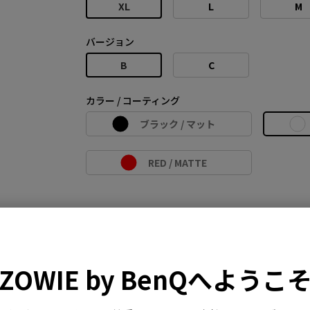
XL
L
M
バージョン
B
C
カラー / コーティング
ブラック / マット
RED / MATTE
比較
仕様
ダウンロード
ZOWIE by BenQへようこ