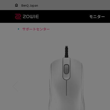
Change your region to view content applicable t
BenQ Japan
モニター
サポートセンター
すべてのモニター
すべてのマウス
すべてのマウスパッ
XL-Xシリーズ
EC シリーズ(エルゴ)
T-FX シリーズ
SR シリーズ
FK
XL
ド
DyAc™ / DyAc+™ /
最適なマウスを選ぶ
DyAc™ 2 とは？
600Hz
PTF-X (S)
G-SR II (L)
36
有線
有
XL Setting to Share™
400Hz
G-SR III (L)
24
EC1 (L)
FK1
280Hz
H-SR III (XL)
14
EC2 (M)
FK1
280Hz(DyAc™2 非搭
EC3-C (S)
FK2
載)
ワイヤレス
ワ
540Hz
EC-CW (L/M/S)
FK2
240Hz
EC-DW (L/M/S)
FK2
EC-DW Glossy (L/M/S)