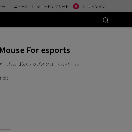
Change
0
ター
ニュース
ショッピングカート
サインイン
ーズ(左右対称)
アクセサリー
Mouse For esports
ヤレス
4K エンハンストワイヤ
レスレシーバー
)
ER2-80
W (M)
ードケーブル、16ステップスクロールホイール
 Glossy (M)
不要）