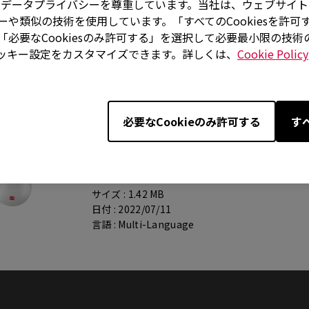
はお客様のデータプライバシーを尊重しています。当社は、ウェブサ
や類似の技術を使用しています。「すべてのCookiesを許可
al
必要なCookiesのみ許可する」を選択して必要最小限の技
ッキー設定をカスタマイズできます。詳しくは、
Cookie Policy
サポート - ダウンロード - User Manual
必要なCookieのみ許可する
す
FK1+-B
Japanese User Manual
サイズ : 1.42 MB
日付 : 2022/07/11
言語 : Multi-Language