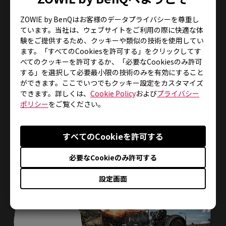
ZOWIE by BenQはお客様のデータプライバシーを尊重し
ています。当社は、ウェブサイトをご利用の際に快適な体
S.Switch
験をご提供するため、クッキーや類似の技術を使用してい
ます。「すべてのCookiesを許可する」をクリックしてす
べてのクッキーを許可するか、「必要なCookiesのみ許可
する」を選択して必要最小限の技術のみを有効にすること
S.Switchを活用することで、異なるゲームやシーン用
ができます。ここでいつでもクッキー設定をカスタマイズ
に最大3つのプロファイルを保存することができ、ボ
できます。詳しくは、
Cookie Policy
および
プライバシー
タンを1回押すだけで設定を切り替えることができま
ポリシー
をご覧ください。
す。 これによって、プレイヤーはモニターの表示設定
を簡単に確認することができます。
すべてのCookieを許可する
必要なCookieのみ許可する
設定画面