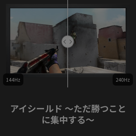
144Hz
240Hz
アイシールド ～ただ勝つこと
に集中する～