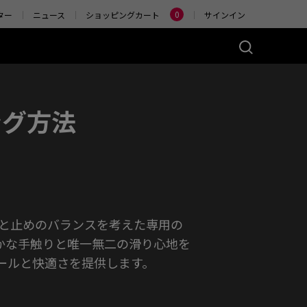
Change
0
ター
ニュース
ショッピングカート
サインイン
ーズ(左右対称)
アクセサリー
ング方法
ヤレス
4K エンハンストワイヤ
レスレシーバー
)
ER2-80
W (M)
 Glossy (M)
りと止めのバランスを考えた専用の
かな手触りと唯一無二の滑り心地を
ールと快適さを提供します。