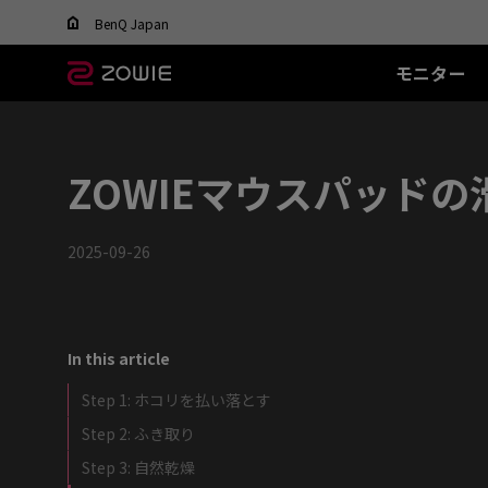
Change your region to view content applicable t
BenQ Japan
モニター
すべてのモニター
すべてのマウス
すべてのマウスパッ
XL-Xシリーズ
EC シリーズ(エルゴ)
T-FX シリーズ
SR シリーズ
FK
XL
ド
DyAc™ / DyAc+™ /
最適なマウスを選ぶ
ZOWIEマウスパッド
DyAc™ 2 とは？
600Hz
PTF-X (S)
G-SR II (L)
36
有線
有
XL Setting to Share™
400Hz
G-SR III (L)
24
EC1 (L)
FK1
280Hz
H-SR III (XL)
14
EC2 (M)
FK1
2025-09-26
280Hz(DyAc™2 非搭
EC3-C (S)
FK2
載)
ワイヤレス
ワ
540Hz
EC-CW (L/M/S)
FK2
240Hz
EC-DW (L/M/S)
FK2
In this article
EC-DW Glossy (L/M/S)
Step 1: ホコリを払い落とす
Step 2: ふき取り
Step 3: 自然乾燥