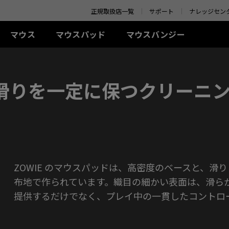
o your location and shop online.
正規取扱店一覧
サポート
ナレッジセン
マウス
マウスパッド
マウスバンジー
 シリーズ(左右対称)
-Kシリーズ
SR-SE シリーズ
アクセサリー
ZA シリーズ(左右対称)
TR シリーズ
S シリーズ(左右対称)
Uシリ
の滑りを一定に保つクリーニ
0Hz
G-SR-SE Bi II (L)
アイシールド
G-TR (L)
線
有線
有線
ワイ
0Hz (27インチ)
G-SR-SE ROUGE II (L)
S.Switch
H-TR (XL)
+ (XL)
ZA11 (L)
S1 (M)
U2 (M
4Hz
H-SR-SE ROUGE II
 (L)
ZA12 (M)
S2 (S)
U2-D
(XL)
 (M)
ZA13 (S)
U2-DW
ワイヤレス
G-SR-SE BLUE II (L)
イヤレス
ワイヤレス
S2-DW (S)
H-SR-SE BLUE II (XL)
-DW (M)
ZA13-DW (S)
S2-DW Glossy (S)
G-SR-SE Orange (L)
-DW Glossy (M)
ZA13-DW Glossy (S)
H-SR-SE Orange (XL)
ZOWIE のマウスパッドは、高密度のベースと、滑
布地で作られています。織目の細かい表面は、滑ら
提供するだけでなく、プレイ中の一貫したコントロ