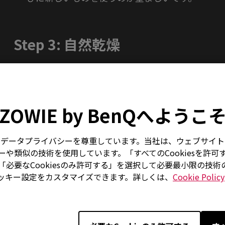
Step 3: 自然乾燥
マウスパッドを日陰に置き、風通しの良い場所で自
ZOWIE by BenQへようこ
マウスパッドを長持ちさせるため
マウスパッドを定期的にクリーニングすることで
はお客様のデータプライバシーを尊重しています。当社は、ウェブサ
地を保ち、寿命を延ばすことができます。週に1
や類似の技術を使用しています。「すべてのCookiesを許可
必要なCookiesのみ許可する」を選択して必要最小限の技
掃除後でも表面に明らかな摩耗、キズ、変形が
ッキー設定をカスタマイズできます。詳しくは、
Cookie Policy
がある場合、使用状況に応じて買い替えをご検討
Q&A