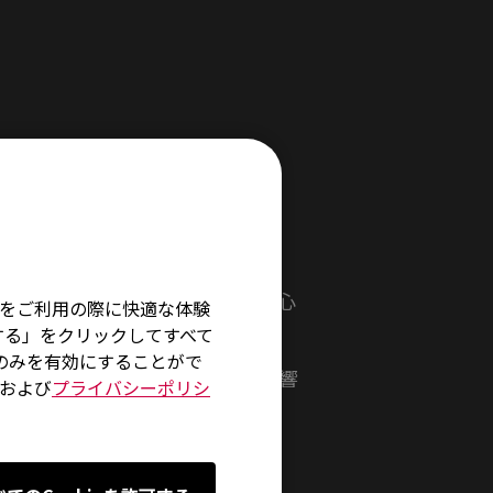
然乾燥させてください。
そ
のポイント
、状態を維持し、滑らかな滑り心
イトをご利用の際に快適な体験
回程度の掃除を推奨しています。
する」をクリックしてすべて
術のみを有効にすることがで
見られ、滑りやコントロールに影響
および
プライバシーポリシ
いただけますと幸いです。