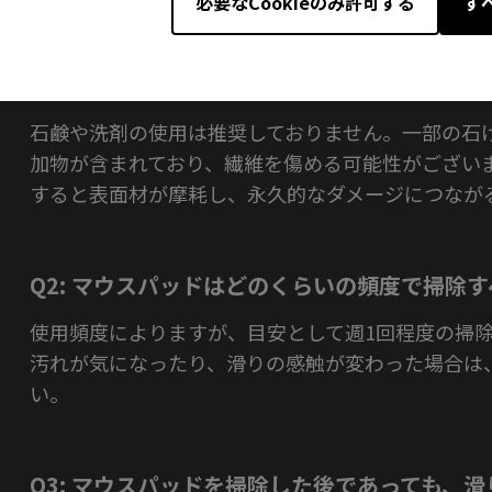
必要なCookieのみ許可する
す
Q1: 石鹸を使ってマウスパッドを掃除しても
石鹸や洗剤の使用は推奨しておりません。一部の石
加物が含まれており、繊維を傷める可能性がござい
すると表面材が摩耗し、永久的なダメージにつなが
Q2: マウスパッドはどのくらいの頻度で掃除
使用頻度によりますが、目安として週1回程度の掃
汚れが気になったり、滑りの感触が変わった場合は
い。
Q3: マウスパッドを掃除した後であっても、