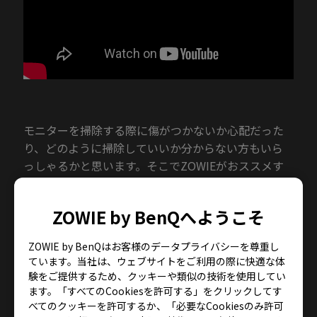
モニターを掃除する際に傷がつかないか心配だった
り、どのように掃除していいか分からない方もいら
っしゃるかと思います。そこでZOWIEがおススメす
る掃除方法を動画でご紹介します。
ZOWIE by BenQへようこそ
ご不明な点がございましたら、お気軽にお問い合わ
ZOWIE by BenQはお客様のデータプライバシーを尊重し
せください。
ています。当社は、ウェブサイトをご利用の際に快適な体
験をご提供するため、クッキーや類似の技術を使用してい
ます。「すべてのCookiesを許可する」をクリックしてす
べてのクッキーを許可するか、「必要なCookiesのみ許可