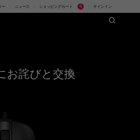
0
ター
ニュース
ショッピングカート
サインイン
リーズ(左右対称)
アクセサリー
イヤレス
4K エンハンストワイヤ
レスレシーバー
(M)
2019-12-27 - 18:37
ER2-80
DW (M)
様にお詫びと交換
DW Glossy (M)