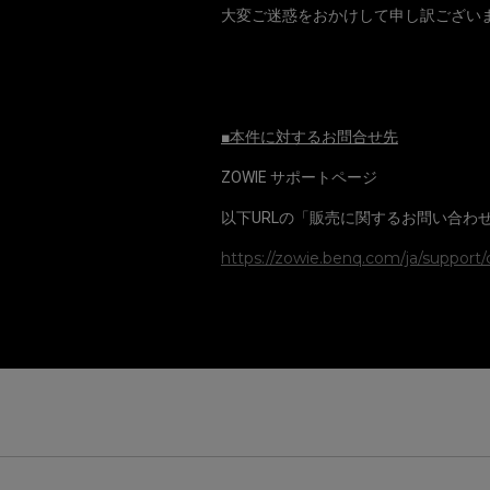
大変ご迷惑をおかけして申し訳ござい
■本件に対するお問合せ先
ZOWIE サポートページ
以下URLの「販売に関するお問い合わ
https://zowie.benq.com/ja/support/