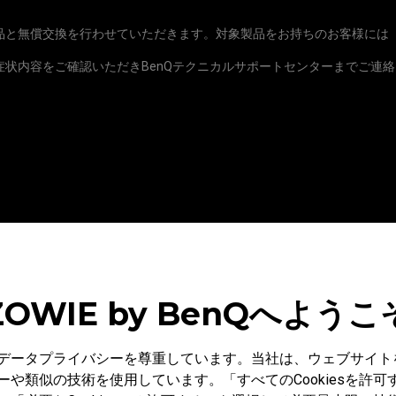
品と無償交換を行わせていただきます。対象製品をお持ちのお客様には
症状内容をご確認いただきBenQテクニカルサポートセンターまでご連
05
12
ZOWIE by BenQへようこ
29
98
はお客様のデータプライバシーを尊重しています。当社は、ウェブサ
や類似の技術を使用しています。「すべてのCookiesを許
04