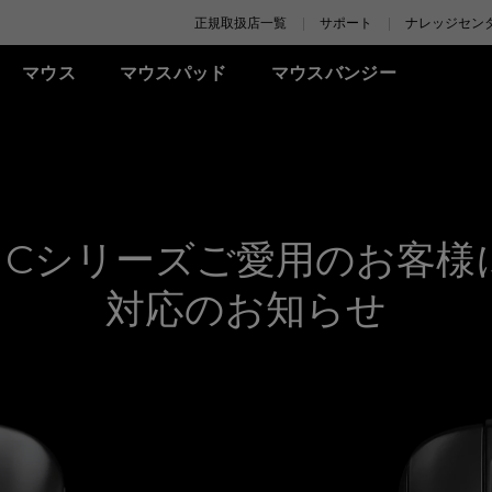
正規取扱店一覧
サポート
ナレッジセン
マウス
マウスパッド
マウスバンジー
ーズ
FK シリーズ(左右対称)
XL-Kシリーズ
SR-SE シリーズ
アクセサリー
ZA シリーズ(左右対称)
TR シリーズ
S シリーズ(左右対称)
Uシ
L)
360Hz
G-SR-SE Bi II (L)
アイシールド
G-TR (L)
有線
有線
有線
ワ
)
240Hz (27インチ)
G-SR-SE ROUGE II (L)
S.Switch
H-TR (XL)
K1+ (XL)
ZA11 (L)
S1 (M)
U2 
XL)
144Hz
H-SR-SE ROUGE II (XL)
K1 (L)
ZA12 (M)
S2 (S)
U2-
ウスCシリーズご愛用のお客
G-SR-SE BLUE II (L)
K2 (M)
ZA13 (S)
U2-
ワイヤレス
H-SR-SE BLUE II (XL)
対応のお知らせ
ワイヤレス
ワイヤレス
S2-DW (S)
G-SR-SE Orange (L)
K2-DW (M)
ZA13-DW (S)
S2-DW Glossy (S)
H-SR-SE Orange (XL)
K2-DW Glossy (M)
ZA13-DW Glossy (S)