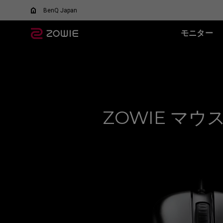
BenQ Japan
モニター
すべてのモニター
すべてのマウス
すべてのマウスパッ
XL-Xシリーズ
EC シリーズ(エルゴ)
T-FX シリーズ
SR シリ
ド
DyAc™ / DyAc+™ /
最適なマウスを選ぶ
DyAc™ 2 とは？
600Hz
PTF-X (S)
G-SR II (
有線
XL Setting to Share™
400Hz
G-SR III (L
EC1 (L)
F
280Hz
H-SR III (
EC2 (M)
F
ZOWIE マ
280Hz(DyAc™2 非搭
EC3-C (S)
F
載)
ワイヤレス
540Hz
EC-CW (L/M/S)
F
240Hz
EC-DW (L/M/S)
F
EC-DW Glossy (L/M/S)