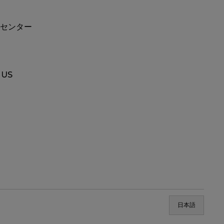
センター
 US
日本語