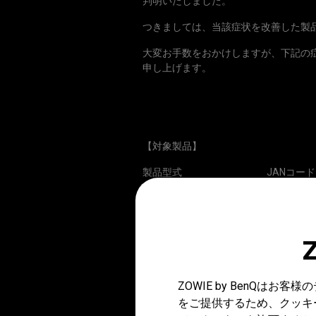
判明いたしました。
つきましては、当該症状を改善した製
大変お手数をおかけしますが、下記の
申し上げます。
【対象製品】
製品型式 JANコード
EC1-C 45444380412
EC2-C 45444380412
EC3-C 45444380412
S1-C 45444380412
ZOWIE by BenQ
をご提供するため、クッキー
S2-C 45444380413