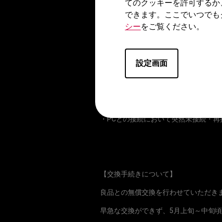
てのクッキーを許可するか、
できます。ここでいつでも
シー
をご覧ください。
【販売期間】
2021年12月～2022年2月末まで
設定画面
【発生する症状】
・接続時に急にマウスの応答がなくな
・PCとの接続において突然未接続・
【交換手続きについて】
良品との無償交換を行わせていただき
早急な交換ができず、5月上旬～中旬